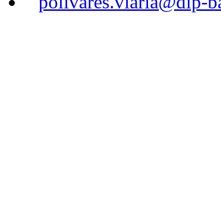
polivares.viaria@dip-b