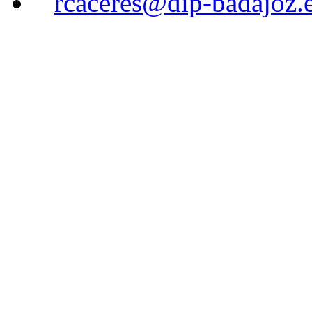
rcaceres@dip-badajoz.