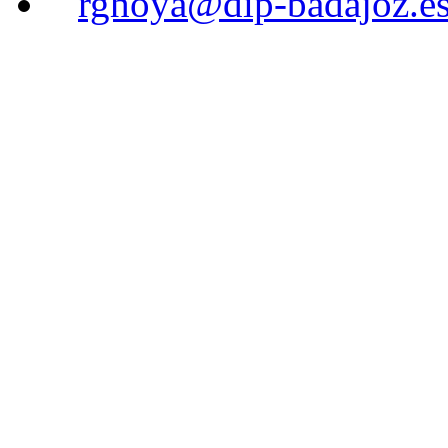
rghoya@dip-badajoz.e