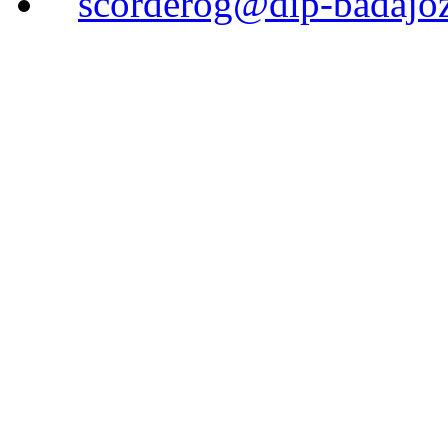
scorderog@dip-badajoz