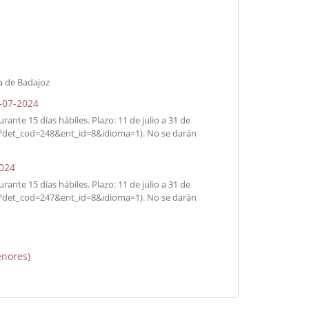
a de Badajoz
1-07-2024
ante 15 días hábiles. Plazo: 11 de julio a 31 de
r.do?det_cod=248&ent_id=8&idioma=1). No se darán
2024
ante 15 días hábiles. Plazo: 11 de julio a 31 de
r.do?det_cod=247&ent_id=8&idioma=1). No se darán
enores)