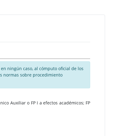
en ningún caso, al cómputo oficial de los
 las normas sobre procedimiento
ico Auxiliar o FP I a efectos académicos; FP