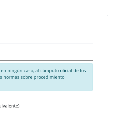
en ningún caso, al cómputo oficial de los
 las normas sobre procedimiento
uivalente).