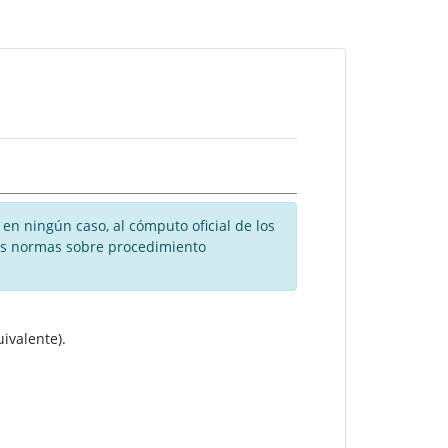
en ningún caso, al cómputo oficial de los
 las normas sobre procedimiento
uivalente).