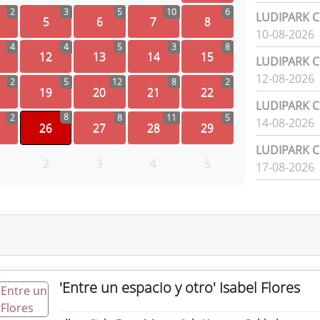
2
3
5
10
6
LUDIPARK Ci
5
6
7
8
10-08-2026
4
4
5
3
8
12
13
14
15
LUDIPARK Ci
12-08-2026
2
5
12
8
2
19
20
21
22
LUDIPARK Ci
8
2
8
11
5
14-08-2026
26
27
28
29
LUDIPARK Ci
2
3
4
5
17-08-2026
'Entre un espacio y otro' Isabel Flores