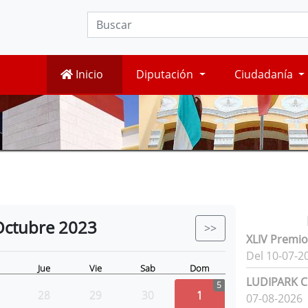
Inicio
Diputación
Ciudadanía
Octubre
2023
>>
XLIV Premio
Del 10-07-2
Jue
Vie
Sab
Dom
LUDIPARK Ci
5
28
29
30
1
07-08-2026