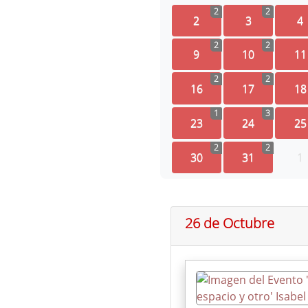
2
2
2
3
4
2
2
9
10
11
2
2
16
17
18
1
3
23
24
25
2
2
30
31
1
26 de Octubre