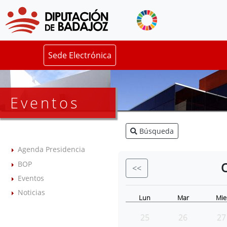
Sede Electrónica
Eventos
Búsqueda
Agenda Presidencia
BOP
<<
Eventos
Noticias
Lun
Mar
Mie
25
26
27