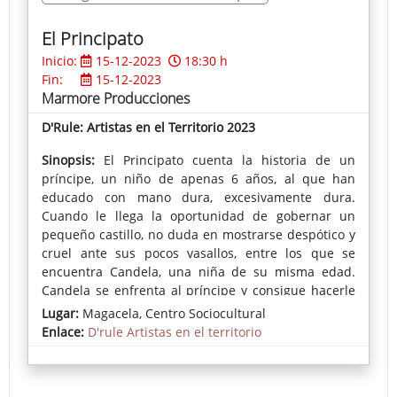
El Principato
Inicio:
15-12-2023
18:30 h
Fin:
15-12-2023
Marmore Producciones
D'Rule: Artistas en el Territorio 2023
Sinopsis:
El Principato cuenta la historia de un
príncipe, un niño de apenas 6 años, al que han
educado con mano dura, excesivamente dura.
Cuando le llega la oportunidad de gobernar un
pequeño castillo, no duda en mostrarse despótico y
cruel ante sus pocos vasallos, entre los que se
encuentra Candela, una niña de su misma edad.
Candela se enfrenta al príncipe y consigue hacerle
entender que esa felicidad que él nunca ha
Lugar:
Magacela, Centro Sociocultural
conocido está fuera de sus extrictas normas, está
Enlace:
D'rule Artistas en el territorio
más allá de la coraza en la que ha sido educado, y le
ayuda a ser valiente para conquistar por fin la
felicidad que le ha sido negada hasta el momento.