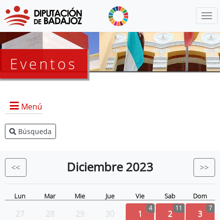
Menú
Eventos
Menú
Búsqueda
Agenda Presidencia
BOP
Diciembre
2023
<<
>>
Eventos
Noticias
Lun
Mar
Mie
Jue
Vie
Sab
Dom
4
11
7
27
28
29
30
1
2
3