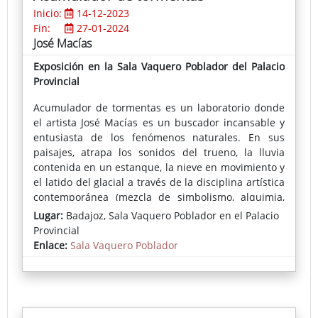
Inicio:
14-12-2023
Fin:
27-01-2024
José Macías
Exposición en la Sala Vaquero Poblador del Palacio
Provincial
Acumulador de tormentas es un laboratorio donde
el artista José Macías es un buscador incansable y
entusiasta de los fenómenos naturales. En sus
paisajes, atrapa los sonidos del trueno, la lluvia
contenida en un estanque, la nieve en movimiento y
el latido del glacial a través de la disciplina artística
contemporánea (mezcla de simbolismo, alquimia,
magia y patrones inconscientes) y la cristaliza en
Lugar:
Badajoz, Sala Vaquero Poblador en el Palacio
sus piezas en su dimensión más abstracta y pura.
Provincial
Enlace:
Sala Vaquero Poblador
Lidón Sancho,
Comisaria de la exposición
Acumulador de
tormentas