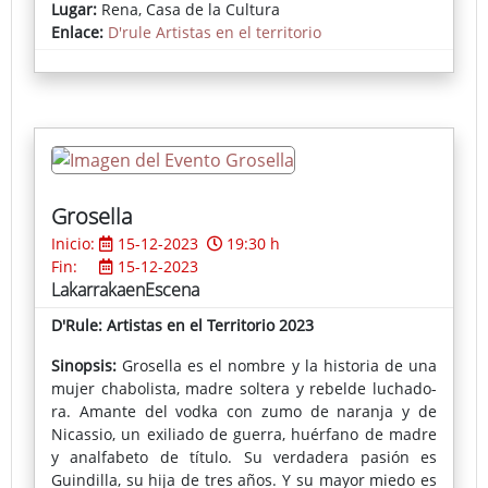
Como ocurre con las personas, se relacionan entre
Lugar:
Rena, Casa de la Cultura
sí, se entremezclan y enriquecen… dando lugar a
Enlace:
D'rule Artistas en el territorio
una historia moderna y mestiza.
Grosella
Inicio:
15-12-2023
19:30 h
Fin:
15-12-2023
LakarrakaenEscena
D'Rule: Artistas en el Territorio 2023
Sinopsis:
Grosella es el nombre y la historia de una
mujer chabolista, madre soltera y rebelde luchado-
ra. Amante del vodka con zumo de naranja y de
Nicassio, un exiliado de guerra, huérfano de madre
y analfabeto de título. Su verdadera pasión es
Guindilla, su hija de tres años. Y su mayor miedo es