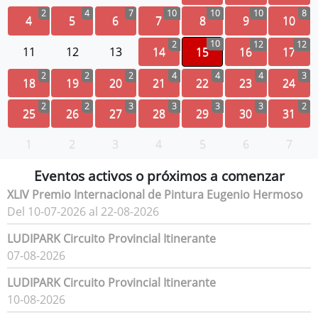
2
4
7
10
10
10
8
4
5
6
7
8
9
10
10
2
12
12
11
12
13
14
15
16
17
2
2
2
4
4
4
3
18
19
20
21
22
23
24
2
2
3
3
3
3
2
25
26
27
28
29
30
31
1
2
3
4
5
6
7
Eventos activos o próximos a comenzar
XLIV Premio Internacional de Pintura Eugenio Hermoso
Del 10-07-2026 al 22-08-2026
LUDIPARK Circuito Provincial Itinerante
07-08-2026
LUDIPARK Circuito Provincial Itinerante
10-08-2026