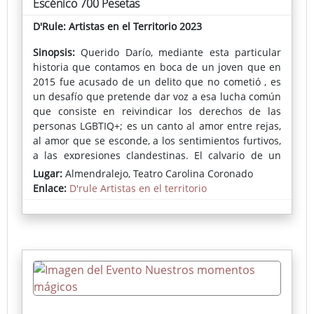
Escénico 700 Pesetas
D'Rule: Artistas en el Territorio 2023
Sinopsis:
Querido Darío, mediante esta particular
historia que contamos en boca de un joven que en
2015 fue acusado de un delito que no cometió , es
un desafío que pretende dar voz a esa lucha común
que consiste en reivindicar los derechos de las
personas LGBTIQ+; es un canto al amor entre rejas,
al amor que se esconde, a los sentimientos furtivos,
a las expresiones clandestinas. El calvario de un
joven cuyo único consuelo son las páginas de un
Lugar:
Almendralejo, Teatro Carolina Coronado
diario, el trazar frase a frase lo que ve, lo que le
Enlace:
D'rule Artistas en el territorio
obligan sus más allegados a decir por no levantar
sospechas... por no declarar quién es en realidad...
Mediante esta historia, que con las herramientas
dramatúrgicas se pone en escena, se construye un
tipo de teatro social, en el que convergen los
pensamientos, sentimientos, preocupaciones y
también los hechos de esta nuestra e poca en que
nos toca vivir. Una pleno siglo XXI, en la que aún es