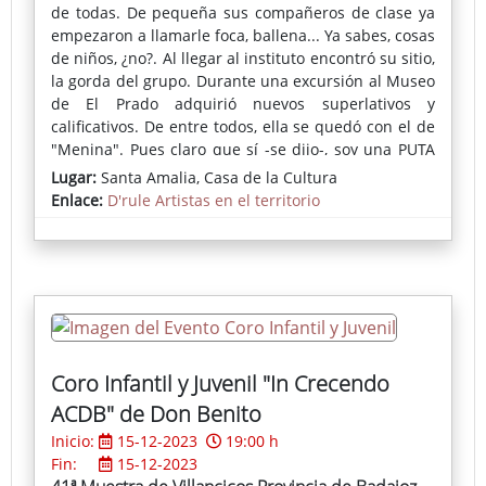
de todas. De pequeña sus compañeros de clase ya
empezaron a llamarle foca, ballena... Ya sabes, cosas
de niños, ¿no?. Al llegar al instituto encontró su sitio,
la gorda del grupo. Durante una excursión al Museo
de El Prado adquirió nuevos superlativos y
calificativos. De entre todos, ella se quedó con el de
"Menina". Pues claro que sí -se dijo-, soy una PUTA
obra de Velázquez. Así que puestos a comer y a
Lugar:
Santa Amalia, Casa de la Cultura
engordar, con los años ella se propuso comerse el
Enlace:
D'rule Artistas en el territorio
mundo y engordar su ego encima de un escenario.
Coro Infantil y Juvenil "In Crecendo
ACDB" de Don Benito
Inicio:
15-12-2023
19:00 h
Fin:
15-12-2023