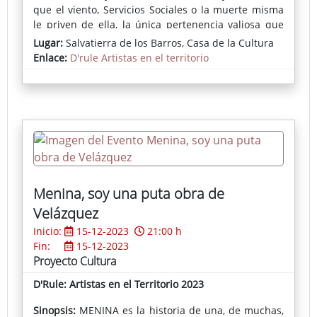
que el viento, Servicios Sociales o la muerte misma
le priven de ella, la única pertenencia valiosa que
posee; su bien más preciado. Grosella sabe que
Lugar:
Salvatierra de los Barros, Casa de la Cultura
debería cambiar de hábitos y reaccionar antes de
Enlace:
D'rule Artistas en el territorio
que sea tarde. ¿Lo conseguirá?
Menina, soy una puta obra de
Velázquez
Inicio:
15-12-2023
21:00 h
Fin:
15-12-2023
Proyecto Cultura
D'Rule: Artistas en el Territorio 2023
Sinopsis:
MENINA es la historia de una, de muchas,