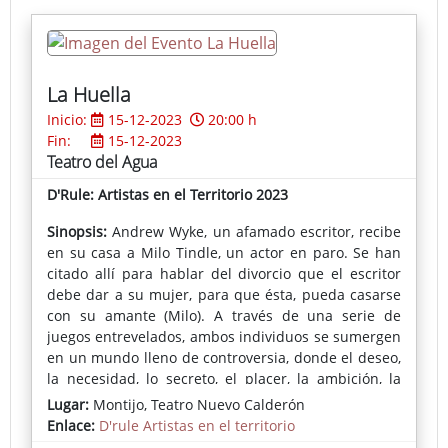
Le enseña a tener paciencia y le muestra que, con la
bondad y el respeto se puede conseguir mucho más
que con el despotismo al que el príncipe está
acostumbrado a obrar. En medio aparece un pato
con un ala rota que no puede emigrar al sur con su
La Huella
bandada, y que será el catalizador de todo el
Inicio:
15-12-2023
20:00 h
cambio de actitud del príncipe. Espectáculo de
Fin:
15-12-2023
títeres y actores dirigido a niños y niñas de 3 a 6
Teatro del Agua
años y público familiar. Representado por
intérpretes bilingües en castellano y portugués.
D'Rule: Artistas en el Territorio 2023
Sinopsis:
Andrew Wyke, un afamado escritor, recibe
en su casa a Milo Tindle, un actor en paro. Se han
citado allí para hablar del divorcio que el escritor
debe dar a su mujer, para que ésta, pueda casarse
con su amante (Milo). A través de una serie de
juegos entrevelados, ambos individuos se sumergen
en un mundo lleno de controversia, donde el deseo,
la necesidad, lo secreto, el placer, la ambición, la
violencia, el miedo, lo despiadado, y el dolor, se dan
Lugar:
Montijo, Teatro Nuevo Calderón
la mando en diferentes planos, con la voluntad de
Enlace:
D'rule Artistas en el territorio
reflejar aquello que necesitamos para conseguir