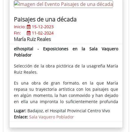
Paisajes de una década
Inicio:
15-12-2023
Fin:
11-02-2024
María Ruiz Reales
elhospital - Exposiciones en la Sala Vaquero
Poblador
Selección de la obra pictórica de la usagreña María
Ruiz Reales.
Es una obra de gran formato, en la que María
repasa su trayectoria artística con los paisajes que
en algún momento, la han conmovido y han dejado
en ella una impronta lo suficientemente profunda
como para expresarlo en sus creaciones. Como ella
Lugar:
Badajoz, el Hospital Provincial Centro Vivo
misma explica, son el gesto, el grafismo, la mancha y
Enlace:
Sala Vaquero Poblador
la materia sus medios de expresión y de
comunicación con quienes visiten su exposición en