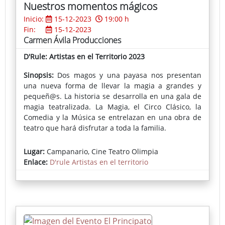
posible, desgraciadamente, escuchar los chistes, las
Nuestros momentos mágicos
gracias, las burlas homófobas; donde en remotos
Inicio:
15-12-2023
19:00 h
lugares, chicos, chicas y chiques deben disfrazarse
Fin:
15-12-2023
de lo que por norma esta establecido. El teatro
Carmen Ávila Producciones
social es un teatro de compromiso, un escenario en
el que se permite luchar por lo que muchos
D'Rule: Artistas en el Territorio 2023
prefieren callar, por poner frente al espectador un
Sinopsis:
Dos magos y una payasa nos presentan
hecho que parece aislado, pero que es común y
una nueva forma de llevar la magia a grandes y
reiterativo, par a advertir lo inadvertido, para
pequeñ@s. La historia se desarrolla en una gala de
centrar la atención en un fenómeno que para
magia teatralizada. La Magia, el Circo Clásico, la
muchos es indiferente. La cárcel constituye el
Comedia y la Música se entrelazan en una obra de
infierno donde metafóricamente podemos hablar de
teatro que hará disfrutar a toda la familia.
las consecuencias de la represión, del ambiente
claustrofóbico y cerrado, de como se desenvuelve la
vida de un joven apresado. ¿Quién es Darío? ¿En
Lugar:
Campanario, Cine Teatro Olimpia
quién piensa el joven “anónimo” que se coloca sobre
Enlace:
D'rule Artistas en el territorio
las tablas y frente al público, pero también frente a
ese personaje que aparece entre las sombras, su
compañero de celda, el que escucha, asiente y le
enfrenta la realidad?