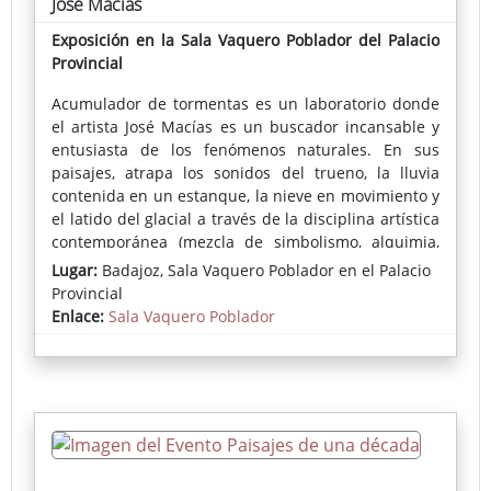
José Macías
Exposición en la Sala Vaquero Poblador del Palacio
Provincial
Acumulador de tormentas es un laboratorio donde
el artista José Macías es un buscador incansable y
entusiasta de los fenómenos naturales. En sus
paisajes, atrapa los sonidos del trueno, la lluvia
contenida en un estanque, la nieve en movimiento y
el latido del glacial a través de la disciplina artística
contemporánea (mezcla de simbolismo, alquimia,
magia y patrones inconscientes) y la cristaliza en
Lugar:
Badajoz, Sala Vaquero Poblador en el Palacio
sus piezas en su dimensión más abstracta y pura.
Provincial
Enlace:
Sala Vaquero Poblador
Lidón Sancho,
Comisaria de la exposición
Acumulador de
tormentas