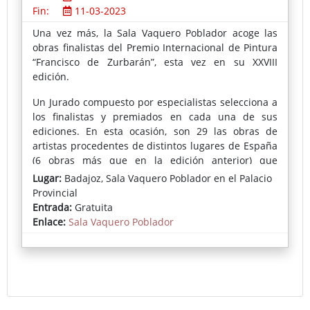
Fin:
11-03-2023
Una vez más, la Sala Vaquero Poblador acoge las
obras finalistas del Premio Internacional de Pintura
“Francisco de Zurbarán”, esta vez en su XXVIII
edición.
Un Jurado compuesto por especialistas selecciona a
los finalistas y premiados en cada una de sus
ediciones. En esta ocasión, son 29 las obras de
artistas procedentes de distintos lugares de España
(6 obras más que en la edición anterior) que
podremos conocer desde hoy y hasta el 11 de
Lugar:
Badajoz, Sala Vaquero Poblador en el Palacio
marzo, constatando una vez más la vitalidad de esta
Provincial
convocatoria.
Entrada:
Gratuita
Enlace:
Sala Vaquero Poblador
En esta edición han sido premiados Alejandro Galán
Vázquez (primer premio), Rafael Cervantes (segundo
premio) y José Arnau (tercer premio).