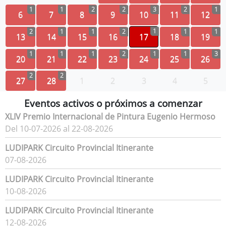
1
1
2
2
3
2
1
6
7
8
9
10
11
12
1
2
1
1
2
1
1
13
14
15
16
17
18
19
1
1
1
2
1
1
3
20
21
22
23
24
25
26
2
2
27
28
1
2
3
4
5
Eventos activos o próximos a comenzar
XLIV Premio Internacional de Pintura Eugenio Hermoso
Del 10-07-2026 al 22-08-2026
LUDIPARK Circuito Provincial Itinerante
07-08-2026
LUDIPARK Circuito Provincial Itinerante
10-08-2026
LUDIPARK Circuito Provincial Itinerante
12-08-2026