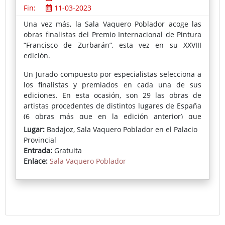
Fin:
11-03-2023
Una vez más, la Sala Vaquero Poblador acoge las
obras finalistas del Premio Internacional de Pintura
“Francisco de Zurbarán”, esta vez en su XXVIII
edición.
Un Jurado compuesto por especialistas selecciona a
los finalistas y premiados en cada una de sus
ediciones. En esta ocasión, son 29 las obras de
artistas procedentes de distintos lugares de España
(6 obras más que en la edición anterior) que
podremos conocer desde hoy y hasta el 11 de
Lugar:
Badajoz, Sala Vaquero Poblador en el Palacio
marzo, constatando una vez más la vitalidad de esta
Provincial
convocatoria.
Entrada:
Gratuita
Enlace:
Sala Vaquero Poblador
En esta edición han sido premiados Alejandro Galán
Vázquez (primer premio), Rafael Cervantes (segundo
premio) y José Arnau (tercer premio).