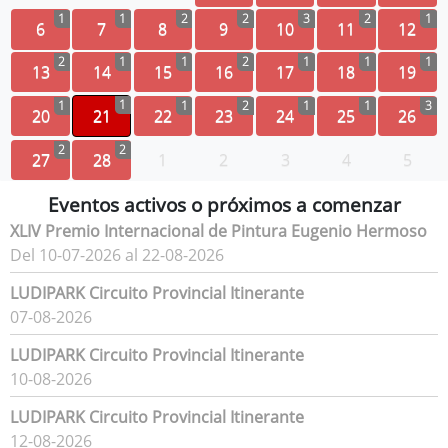
1
1
2
2
3
2
1
6
7
8
9
10
11
12
2
1
1
2
1
1
1
13
14
15
16
17
18
19
1
1
1
2
1
1
3
20
21
22
23
24
25
26
2
2
27
28
1
2
3
4
5
Eventos activos o próximos a comenzar
XLIV Premio Internacional de Pintura Eugenio Hermoso
Del 10-07-2026 al 22-08-2026
LUDIPARK Circuito Provincial Itinerante
07-08-2026
LUDIPARK Circuito Provincial Itinerante
10-08-2026
LUDIPARK Circuito Provincial Itinerante
12-08-2026