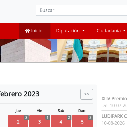
Inicio
Diputación
Ciudadanía
Febrero
2023
>>
XLIV Premio
Del 10-07-2
Jue
Vie
Sab
Dom
LUDIPARK Ci
2
1
2
2
2
3
4
5
10-08-2026