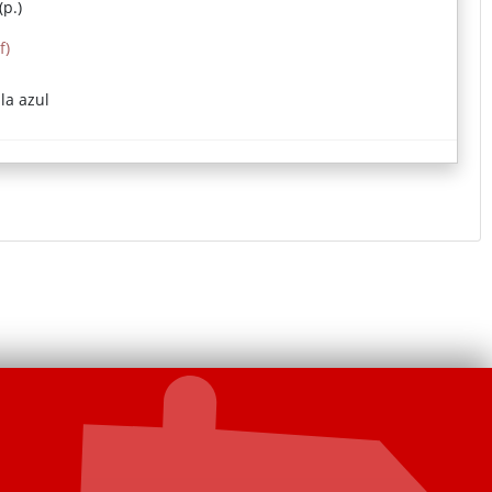
p.)
f)
la azul