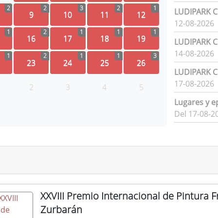
2
2
3
2
1
LUDIPARK Ci
9
10
11
12
12-08-2026
1
2
1
1
1
16
17
18
19
LUDIPARK Ci
14-08-2026
1
2
1
1
3
23
24
25
26
LUDIPARK Ci
17-08-2026
2
3
4
5
Lugares y e
Del 17-08-2
XXVIII Premio Internacional de Pintura 
Zurbarán