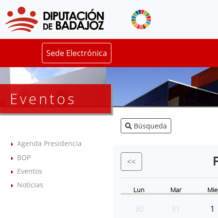
Sede Electrónica
Eventos
Búsqueda
Agenda Presidencia
BOP
<<
Eventos
Noticias
Lun
Mar
Mie
30
31
1