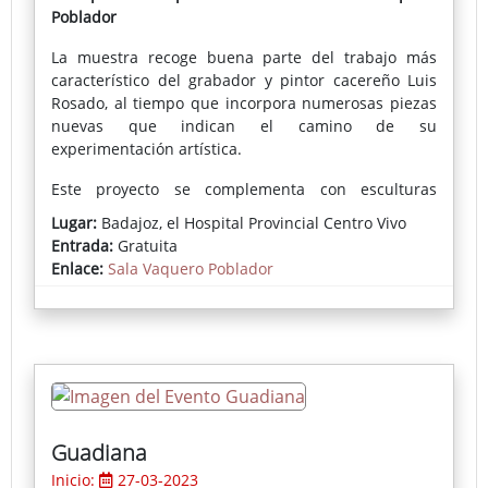
Poblador
La muestra recoge buena parte del trabajo más
característico del grabador y pintor cacereño Luis
Rosado, al tiempo que incorpora numerosas piezas
nuevas que indican el camino de su
experimentación artística.
Este proyecto se complementa con esculturas
minimalistas de hierro, eclécticas, contrarrestando
Lugar:
Badajoz, el Hospital Provincial Centro Vivo
el impacto visual de las pinturas-objeto, aportando
Entrada:
Gratuita
serenidad al conjunto artístico y transmitiendo al
Enlace:
Sala Vaquero Poblador
espectador una sensación de equilibrio.
Guadiana
Inicio:
27-03-2023