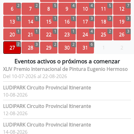
2
2
5
4
4
5
7
6
7
8
9
10
11
12
1
1
1
1
3
3
3
13
14
15
16
17
18
19
1
1
1
1
4
2
3
20
21
22
23
24
25
26
2
3
2
2
6
27
28
29
30
31
1
2
Eventos activos o próximos a comenzar
XLIV Premio Internacional de Pintura Eugenio Hermoso
Del 10-07-2026 al 22-08-2026
LUDIPARK Circuito Provincial Itinerante
10-08-2026
LUDIPARK Circuito Provincial Itinerante
12-08-2026
LUDIPARK Circuito Provincial Itinerante
14-08-2026