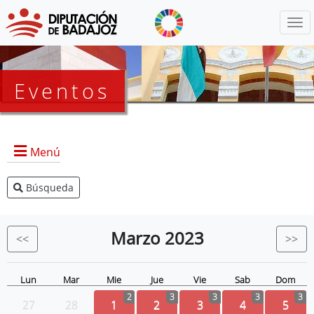
Menú
Eventos
Menú
Búsqueda
Agenda Presidencia
BOP
Marzo
2023
<<
>>
Eventos
Noticias
Lun
Mar
Mie
Jue
Vie
Sab
Dom
2
3
3
3
3
27
28
1
2
3
4
5