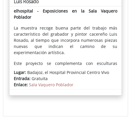
Luis Rosado
elhospital - Exposiciones en la Sala Vaquero
Poblador
La muestra recoge buena parte del trabajo más
característico del grabador y pintor cacereño Luis
Rosado, al tiempo que incorpora numerosas piezas
nuevas que indican el camino de su
experimentación artística.
Este proyecto se complementa con esculturas
minimalistas de hierro, eclécticas, contrarrestando
Lugar:
Badajoz, el Hospital Provincial Centro Vivo
el impacto visual de las pinturas-objeto, aportando
Entrada:
Gratuita
serenidad al conjunto artístico y transmitiendo al
Enlace:
Sala Vaquero Poblador
espectador una sensación de equilibrio.