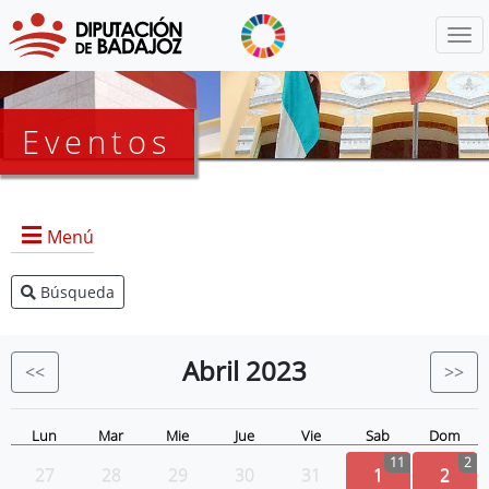
Menú
Eventos
Menú
Búsqueda
Agenda Presidencia
BOP
Abril
2023
<<
>>
Eventos
Noticias
Lun
Mar
Mie
Jue
Vie
Sab
Dom
11
2
27
28
29
30
31
1
2