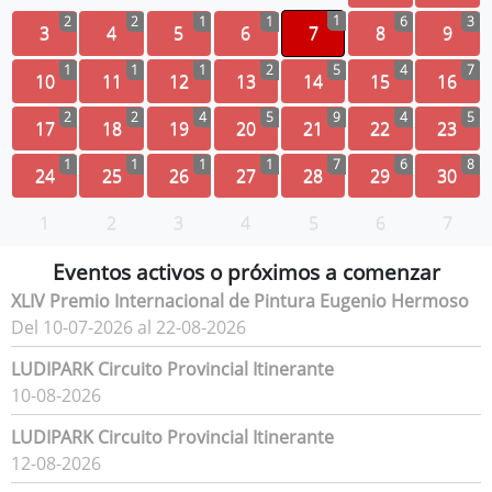
1
2
2
1
1
6
3
3
4
5
6
7
8
9
1
1
1
2
5
4
7
10
11
12
13
14
15
16
2
2
4
5
9
4
5
17
18
19
20
21
22
23
1
1
1
1
7
6
8
24
25
26
27
28
29
30
1
2
3
4
5
6
7
Eventos activos o próximos a comenzar
XLIV Premio Internacional de Pintura Eugenio Hermoso
Del 10-07-2026 al 22-08-2026
LUDIPARK Circuito Provincial Itinerante
10-08-2026
LUDIPARK Circuito Provincial Itinerante
12-08-2026