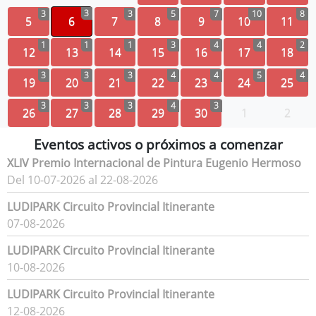
3
3
3
5
7
10
8
5
6
7
8
9
10
11
1
1
1
3
4
4
2
12
13
14
15
16
17
18
3
3
3
4
4
5
4
19
20
21
22
23
24
25
3
3
3
4
3
26
27
28
29
30
1
2
Eventos activos o próximos a comenzar
XLIV Premio Internacional de Pintura Eugenio Hermoso
Del 10-07-2026 al 22-08-2026
LUDIPARK Circuito Provincial Itinerante
07-08-2026
LUDIPARK Circuito Provincial Itinerante
10-08-2026
LUDIPARK Circuito Provincial Itinerante
12-08-2026