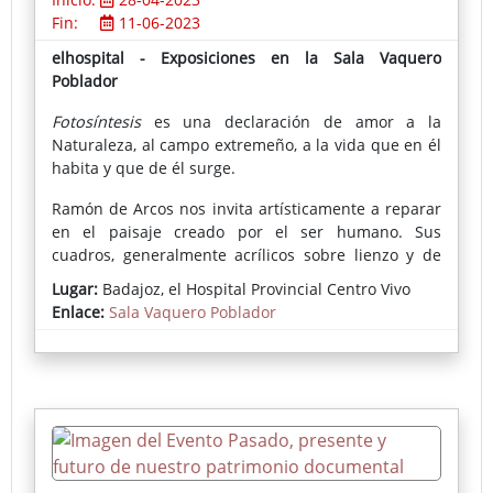
Fin:
11-06-2023
elhospital - Exposiciones en la Sala Vaquero
Poblador
Fotosíntesis
es una declaración de amor a la
Naturaleza, al campo extremeño, a la vida que en él
habita y que de él surge.
Ramón de Arcos nos invita artísticamente a reparar
en el paisaje creado por el ser humano. Sus
cuadros, generalmente acrílicos sobre lienzo y de
gran formato, presentan arrozales de las Vegas del
Lugar:
Badajoz, el Hospital Provincial Centro Vivo
Guadiana, cultivos de tomate, vides, cereales, etc.,
Enlace:
Sala Vaquero Poblador
en los que predomina el color verde; y nos fascinan
entre otras cosas, por su rotundidad y belleza, por
su sabio sentido de la composición, por
proponernos (en estos tiempos) un ejercicio de
demora y quietud ante sus interpretaciones
pictóricas de la vida y los paisajes urbanos