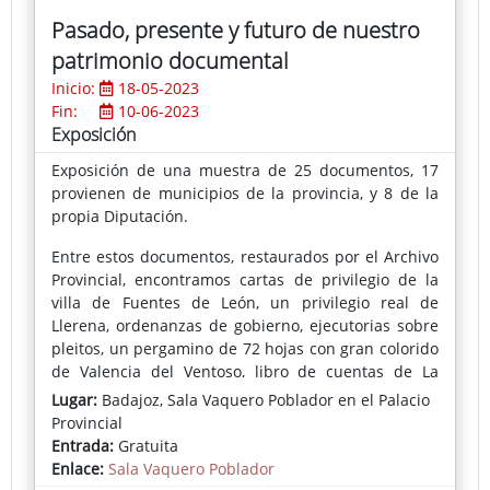
Pasado, presente y futuro de nuestro
patrimonio documental
Inicio:
18-05-2023
Fin:
10-06-2023
Exposición
Exposición de una muestra de 25 documentos, 17
provienen de municipios de la provincia, y 8 de la
propia Diputación.
Entre estos documentos, restaurados por el Archivo
Provincial, encontramos cartas de privilegio de la
villa de Fuentes de León, un privilegio real de
Llerena, ordenanzas de gobierno, ejecutorias sobre
pleitos, un pergamino de 72 hojas con gran colorido
de Valencia del Ventoso, libro de cuentas de La
Parra o acuerdos plenarios de otros Ayuntamientos.
Lugar:
Badajoz, Sala Vaquero Poblador en el Palacio
Provincial
Sobre la Diputación se exhiben acuerdos de la
Entrada:
Gratuita
extinta Junta Suprema de Gobierno, sesiones
Enlace:
Sala Vaquero Poblador
plenarias de 1835, libro de actas, correspondencia