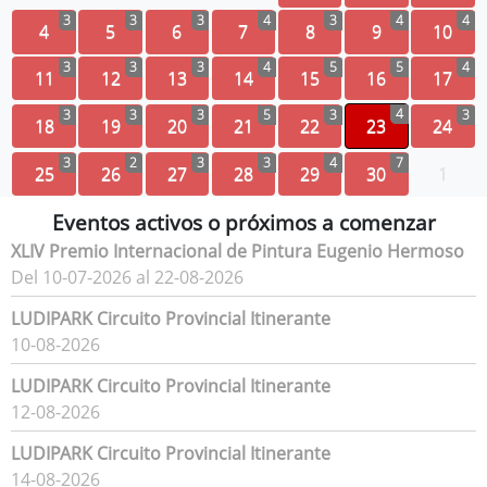
3
3
3
4
3
4
4
4
5
6
7
8
9
10
3
3
3
4
5
5
4
11
12
13
14
15
16
17
4
3
3
3
5
3
3
18
19
20
21
22
23
24
3
2
3
3
4
7
25
26
27
28
29
30
1
Eventos activos o próximos a comenzar
XLIV Premio Internacional de Pintura Eugenio Hermoso
Del 10-07-2026 al 22-08-2026
LUDIPARK Circuito Provincial Itinerante
10-08-2026
LUDIPARK Circuito Provincial Itinerante
12-08-2026
LUDIPARK Circuito Provincial Itinerante
14-08-2026