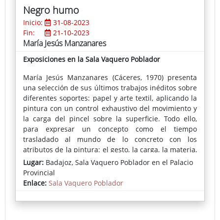
Negro humo
Inicio:
31-08-2023
Fin:
21-10-2023
María Jesús Manzanares
Exposiciones en la Sala Vaquero Poblador
María Jesús Manzanares (Cáceres, 1970) presenta
una selección de sus últimos trabajos inéditos sobre
diferentes soportes: papel y arte textil, aplicando la
pintura con un control exhaustivo del movimiento y
la carga del pincel sobre la superficie. Todo ello,
para expresar un concepto como el tiempo
trasladado al mundo de lo concreto con los
atributos de la pintura: el gesto, la carga, la materia,
las capas y sus transparencias, la opacidad y la
Lugar:
Badajoz, Sala Vaquero Poblador en el Palacio
pintura que narra prescindiendo, en ocasiones, de
Provincial
la figura.
Enlace:
Sala Vaquero Poblador