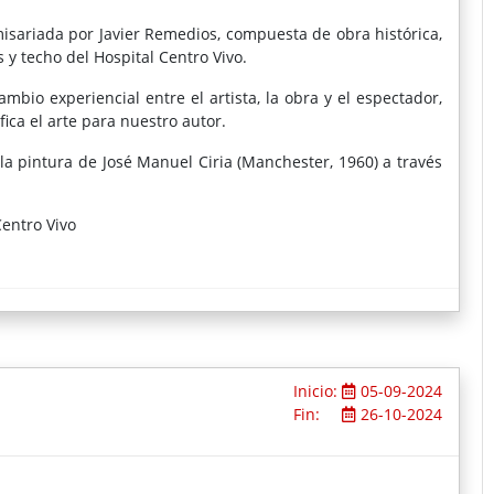
misariada por Javier Remedios, compuesta de obra histórica,
y techo del Hospital Centro Vivo.
mbio experiencial entre el artista, la obra y el espectador,
fica el arte para nuestro autor.
la pintura de José Manuel Ciria (Manchester, 1960) a través
entro Vivo
royección internacional de las últimas generaciones, con
mundo, Nueva York, Los Ángeles, Detroit, Atlanta, Chicago,
s Aires, Santiago de Chile, Tel Aviv, Oporto, Lisboa, París,
 lo impulsan a la experimentación y al estudio de lo que
 contemporáneo. De su obra emerge una agresividad visual
stos también aplican sus sentimientos en el consumo y
está hecha por él para ellos.
Inicio:
05-09-2024
expandirse en torno a la imagen abstracta, siendo su mente
Fin:
26-10-2024
eométrico, la exploración temática y la formal, de ciertas
e obras pictóricas de gran formato, una proyección sobre
archivo, una instalación, una acción performativa y la edición