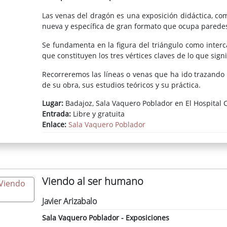
Las venas del dragón es una exposición didáctica, co
nueva y específica de gran formato que ocupa paredes 
Se fundamenta en la figura del triángulo como interca
que constituyen los tres vértices claves de lo que signi
Recorreremos las líneas o venas que ha ido trazando 
de su obra, sus estudios teóricos y su práctica.
Lugar:
Badajoz, Sala Vaquero Poblador en El Hospital C
José Manuel Ciria es uno de los pintores con más p
Entrada:
Libre y gratuita
exposiciones en los más grandes museos y ferias del 
Enlace:
Sala Vaquero Poblador
Toronto, Ciudad de México, Medellín, São Paulo, Bueno
Berlín, Bucarest… Su energía, fortaleza e inquietud
acontece, manteniendo una postura clara de artista
tal que conmueve al público de todo el mundo. E
apreciación del momento artístico, por lo que su obra 
Viendo al ser humano
El enfoque teórico de su labor no ha tenido más que 
una suerte de confrontación entre lo gestual y lo g
Javier Arizabalo
concepciones acerca de la figuración. Mediante onc
Sala Vaquero Poblador - Exposiciones
lienzo, pantalla, dibujos, cómics, collages, objetos de 