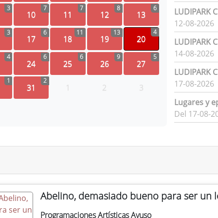
3
7
7
8
6
LUDIPARK Ci
10
11
12
13
12-08-2026
4
3
6
11
13
17
18
19
20
LUDIPARK Ci
14-08-2026
4
6
6
9
5
24
25
26
27
LUDIPARK Ci
1
2
17-08-2026
31
1
2
3
Lugares y e
Del 17-08-2
Abelino, demasiado bueno para ser un 
Programaciones Artísticas Ayuso