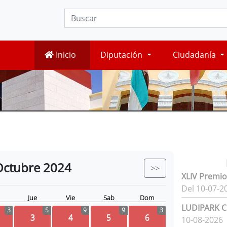
Inicio
Diputación
Ciudadanía
Octubre
2024
>>
XLIV Premio
Del 10-07-2
Jue
Vie
Sab
Dom
LUDIPARK Ci
3
5
9
9
3
3
4
5
6
10-08-2026