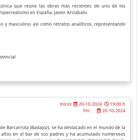
anizando sus conexiones mediante la disección del dragón
 única que reúne las obras más recientes de uno de los
os campos, las ciudades. Su éxito artístico es el epítome del
iperrealismo en España, Javier Arizabalo.
o y masculino, así como retratos analíticos, representando
.
ovincial
Inicio:
20-10-2024
19:00 h
Fin:
20-10-2024
a de Barcarrota (Badajoz), se ha destacado en el mundo de la
 años en el bar de sus padres y ha acumulado numerosos