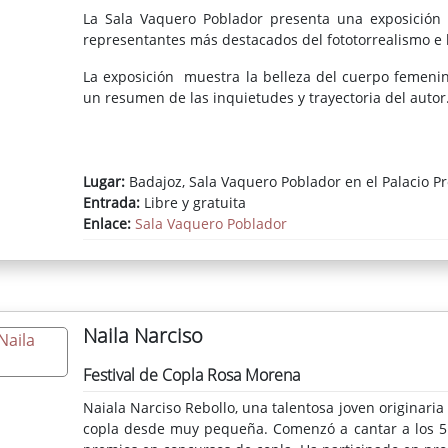
de un gran catálogo, bucearemos en su memoria. Org
La Sala Vaquero Poblador presenta una exposición
que vuela, otea y se lanza del cielo hacia la tierra, l
representantes más destacados del fototorrealismo e h
rigor analítico.
La exposición muestra la belleza del cuerpo femenin
un resumen de las inquietudes y trayectoria del autor
Lugar:
Badajoz, Sala Vaquero Poblador en el Palacio Pr
Entrada:
Libre y gratuita
Enlace:
Sala Vaquero Poblador
Naila Narciso
Festival de Copla Rosa Morena
Naiala Narciso Rebollo, una talentosa joven originari
copla desde muy pequeña. Comenzó a cantar a los 5