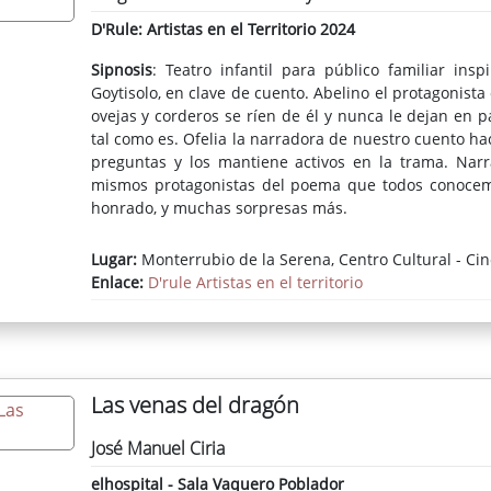
D'Rule: Artistas en el Territorio 2024
Sipnosis
: Teatro infantil para público familiar in
Goytisolo, en clave de cuento. Abelino el protagonist
ovejas y corderos se ríen de él y nunca le dejan en
tal como es. Ofelia la narradora de nuestro cuento h
preguntas y los mantiene activos en la trama. Narra
mismos protagonistas del poema que todos conocemos,
honrado, y muchas sorpresas más.
Ficha completa del espectáculo
Lugar:
Monterrubio de la Serena, Centro Cultural - Cin
Enlace:
D'rule Artistas en el territorio
Las venas del dragón
José Manuel Ciria
elhospital - Sala Vaquero Poblador