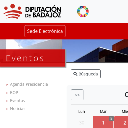
Sede Electrónica
Eventos
Búsqueda
Agenda Presidencia
BOP
<<
Eventos
Noticias
Lun
Mar
Mie
5
30
1
2