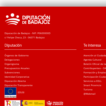
Diputación de Badajoz - NIF: P0600000D
c/ Felipe Checa, 23 - 06071 Badajoz
Diputación
Te interesa
Órganos de Gobierno
Atención al Ciudad
Delegaciones
Agenda Cultural
Organigrama
Boletín Oficial de l
Presupuestos Anuales
Contribuyentes - O
Subvenciones
Formación y Emple
Identidad Corporativa
Participación Ciud
Diputación Abierta
Servicios a EELL
Diputación Transparente
Smart Provincia
Turismo
EDUSI
@Webmail