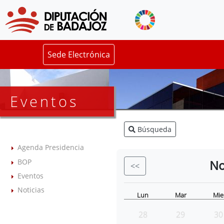
Sede Electrónica
Eventos
Búsqueda
Agenda Presidencia
BOP
No
<<
Eventos
Noticias
Lun
Mar
Mie
28
29
30