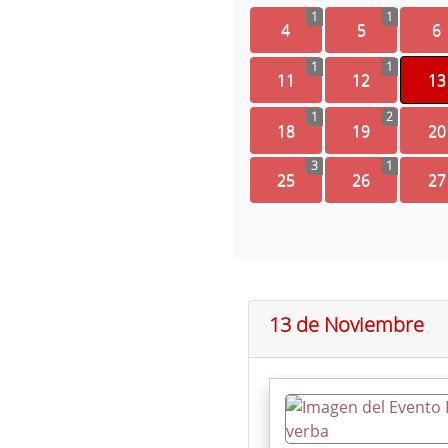
1
1
4
5
6
1
1
11
12
13
1
2
18
19
20
3
1
25
26
27
13 de Noviembre