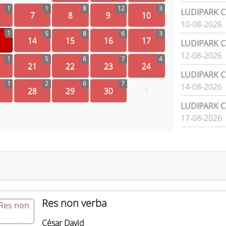
1
1
8
12
3
LUDIPARK Ci
7
8
9
10
10-08-2026
1
5
8
6
3
14
15
16
17
LUDIPARK Ci
12-08-2026
1
5
6
7
4
21
22
23
24
LUDIPARK Ci
1
2
6
7
14-08-2026
28
29
30
1
LUDIPARK Ci
17-08-2026
Res non verba
César David