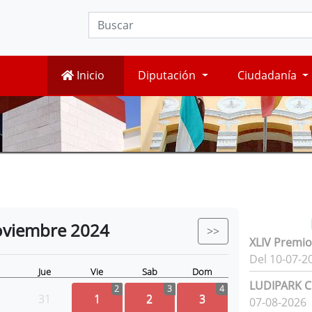
Inicio
Diputación
Ciudadanía
viembre
2024
>>
XLIV Premio
Del 10-07-2
Jue
Vie
Sab
Dom
LUDIPARK Ci
2
3
4
31
1
2
3
07-08-2026