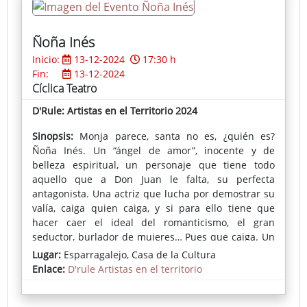
alguien dentro de la casa, pues el más mínimo
indicio daría al traste con sus planes. ¿Serán los
personajes capaces de soportar el encierro que se
Ñoña Inés
han impuesto sin perder la cordura?
Inicio:
13-12-2024
17:30 h
Fin:
13-12-2024
Ficha completa del espectáculo
Cíclica Teatro
D'Rule: Artistas en el Territorio 2024
Sinopsis:
Monja parece, santa no es, ¿quién es?
Ñoña Inés. Un “ángel de amor”, inocente y de
belleza espiritual, un personaje que tiene todo
aquello que a Don Juan le falta, su perfecta
antagonista. Una actriz que lucha por demostrar su
valía, caiga quien caiga, y si para ello tiene que
hacer caer el ideal del romanticismo, el gran
seductor, burlador de mujeres… Pues que caiga. Un
espectáculo, que rompe todas las reglas. ¿Dónde
Lugar:
Esparragalejo, Casa de la Cultura
empieza el personaje y acaba la actriz, qué es
Enlace:
D'rule Artistas en el territorio
verdad y qué es mentira, qué sabes de Don Juan y
qué no sabes?