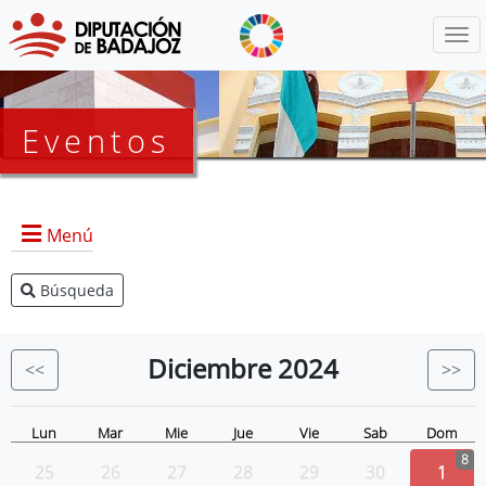
Menú
Eventos
Menú
Búsqueda
Agenda Presidencia
BOP
Diciembre
2024
<<
>>
Eventos
Noticias
Lun
Mar
Mie
Jue
Vie
Sab
Dom
8
25
26
27
28
29
30
1