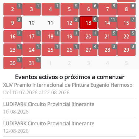
1
1
1
5
6
9
6
2
3
4
5
6
7
8
6
3
3
11
7
9
10
11
12
13
14
15
1
1
1
1
1
5
5
16
17
18
19
20
21
22
1
1
1
1
4
3
3
23
24
25
26
27
28
29
1
1
30
31
1
2
3
4
5
Eventos activos o próximos a comenzar
XLIV Premio Internacional de Pintura Eugenio Hermoso
Del 10-07-2026 al 22-08-2026
LUDIPARK Circuito Provincial Itinerante
10-08-2026
LUDIPARK Circuito Provincial Itinerante
12-08-2026