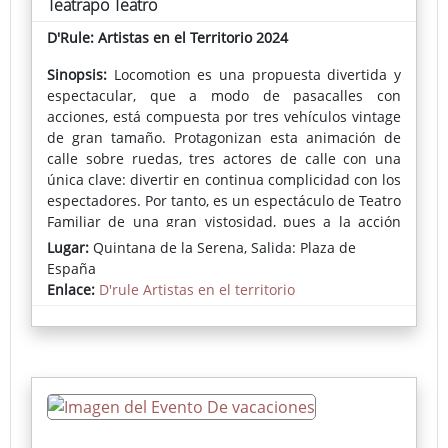
Teatrapo Teatro
D'Rule: Artistas en el Territorio 2024
Sinopsis:
Locomotion es una propuesta divertida y
espectacular, que a modo de pasacalles con
acciones, está compuesta por tres vehículos vintage
de gran tamaño. Protagonizan esta animación de
calle sobre ruedas, tres actores de calle con una
única clave: divertir en continua complicidad con los
espectadores. Por tanto, es un espectáculo de Teatro
Familiar de una gran vistosidad, pues a la acción
ininterrumpida de los actores se le suma una
Lugar:
Quintana de la Serena, Salida: Plaza de
estética sorprendente aderezada con una gran
España
variedad de efectos especiales.
Enlace:
D'rule Artistas en el territorio
Ficha completa del espectáculo