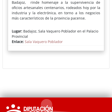
Badajoz, rinde homenaje a la supervivencia de
oficios artesanales centenarios, rodeados hoy por la
industria y la electrónica, en torno a los negocios
más característicos de la provincia pacense.
La mirada artística de Ferrero ofrece un resultado
Lugar:
Badajoz, Sala Vaquero Poblador en el Palacio
que emociona por su belleza y su plasticidad, por
Provincial
un uso exquisito de la luz y por su audaz
Enlace:
Sala Vaquero Poblador
acercamiento a ciertas tendencias de la pintura
clásica (barroquismo y costumbrismo
especialmente). Un resultado que invita a la
reflexión sobre modos de vida, sobre el legado de
sabiduría y habilidad técnica que albergan las
manos de artesanos de distintos sectores.