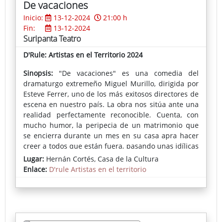
De vacaciones
Inicio:
13-12-2024
21:00 h
Fin:
13-12-2024
Suripanta Teatro
D'Rule: Artistas en el Territorio 2024
Sinopsis:
"De vacaciones" es una comedia del
dramaturgo extremeño Miguel Murillo, dirigida por
Esteve Ferrer, uno de los más exitosos directores de
escena en nuestro país. La obra nos sitúa ante una
realidad perfectamente reconocible. Cuenta, con
mucho humor, la peripecia de un matrimonio que
se encierra durante un mes en su casa apra hacer
creer a todos que están fuera, pasando unas idílicas
vacaciones en el Caribe. El marido ha perdido el
Lugar:
Hernán Cortés, Casa de la Cultura
empleo, pero no quiere que nadie piense que es un
Enlace:
D'rule Artistas en el territorio
perdedor, por eso organiza el engaño, arrastrando
con él a su, en principio, resignada esposa. El
encierro será duro, lleno de tensiones en la pareja,
de situaciones cada vez más disparatadas y al
límite. Nada puede hacer sospechar que hay