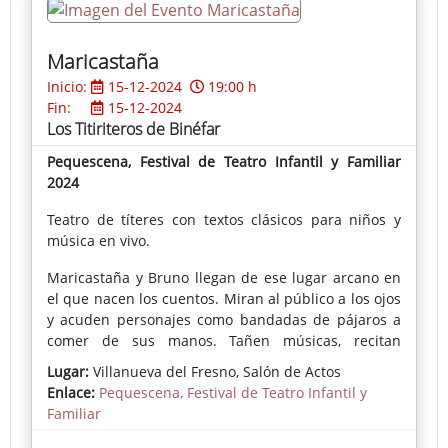
Maricastaña
Inicio:
15-12-2024
19:00 h
Fin:
15-12-2024
Los Titiriteros de Binéfar
Pequescena, Festival de Teatro Infantil y Familiar
2024
Teatro de títeres con textos clásicos para niños y
música en vivo.
Maricastaña y Bruno llegan de ese lugar arcano en
el que nacen los cuentos. Miran al público a los ojos
y acuden personajes como bandadas de pájaros a
comer de sus manos. Tañen músicas, recitan
fábulas, inventan disparates y hacen danzar a los
Lugar:
Villanueva del Fresno, Salón de Actos
polichinelas en el retablo.
Enlace:
Pequescena, Festival de Teatro Infantil y
Familiar
¿Duerme el gato dentro de un sombrero?