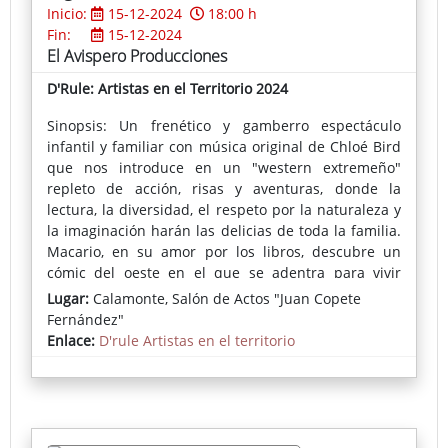
Inicio:
15-12-2024
18:00 h
Fin:
15-12-2024
El Avispero Producciones
D'Rule: Artistas en el Territorio 2024
Sinopsis: Un frenético y gamberro espectáculo
infantil y familiar con música original de Chloé Bird
que nos introduce en un "western extremeño"
repleto de acción, risas y aventuras, donde la
lectura, la diversidad, el respeto por la naturaleza y
la imaginación harán las delicias de toda la familia.
Macario, en su amor por los libros, descubre un
cómic del oeste en el que se adentra para vivir
aventuras desternillantes. Acompañado por la
Lugar:
Calamonte, Salón de Actos "Juan Copete
damisela, el tabernero, los bandidos “Fulanito y
Fernández"
Menganito”, la chamana y su sorprendente langosta
Enlace:
D'rule Artistas en el territorio
interior, juntos harán que los niños descubran la
magia tan maravillosa que encierra la lectura.
Ficha completa del espectáculo