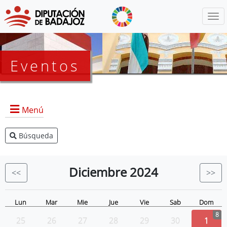
Menú
Eventos
Menú
Búsqueda
Agenda Presidencia
BOP
Diciembre
2024
<<
>>
Eventos
Noticias
Lun
Mar
Mie
Jue
Vie
Sab
Dom
8
25
26
27
28
29
30
1