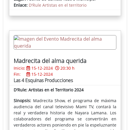
engordar, con los años ella se propuso comerse el
Enlace:
D'Rule Artistas en el territorio
mundo y engordar su ego encima de un escenario.
Ficha completa del espectáculo
Madrecita del alma querida
Inicio:
15-12-2024
20:30 h
Fin:
15-12-2024
Las 4 Esquinas Producciones
D'Rule: Artistas en el Territorio 2024
Sinopsis:
Madrecita Show, el programa de máxima
audiencia del canal televisivo Mami TV, contará la
real y verdadera historia de Nayara Lamana. Los
colaboradores del programa se convertirán en
verdaderos actores poniendo en pie la espeluznante