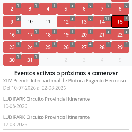
1
1
1
5
6
9
6
2
3
4
5
6
7
8
7
3
3
6
11
9
10
11
12
13
14
15
1
1
1
1
1
5
5
16
17
18
19
20
21
22
1
1
1
1
4
3
3
23
24
25
26
27
28
29
1
1
30
31
1
2
3
4
5
Eventos activos o próximos a comenzar
XLIV Premio Internacional de Pintura Eugenio Hermoso
Del 10-07-2026 al 22-08-2026
LUDIPARK Circuito Provincial Itinerante
10-08-2026
LUDIPARK Circuito Provincial Itinerante
12-08-2026