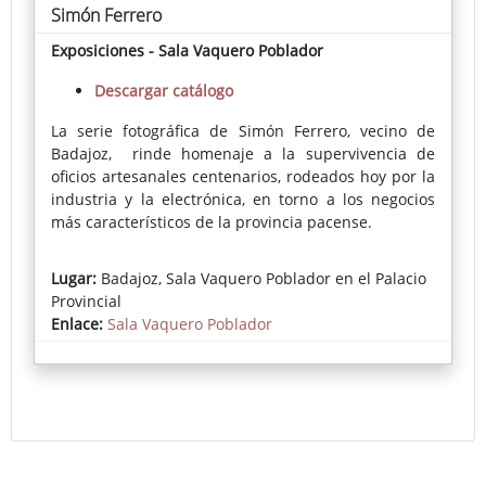
Simón Ferrero
Exposiciones - Sala Vaquero Poblador
Descargar catálogo
La serie fotográfica de Simón Ferrero, vecino de
Badajoz, rinde homenaje a la supervivencia de
oficios artesanales centenarios, rodeados hoy por la
industria y la electrónica, en torno a los negocios
más característicos de la provincia pacense.
La mirada artística de Ferrero ofrece un resultado
Lugar:
Badajoz, Sala Vaquero Poblador en el Palacio
que emociona por su belleza y su plasticidad, por
Provincial
un uso exquisito de la luz y por su audaz
Enlace:
Sala Vaquero Poblador
acercamiento a ciertas tendencias de la pintura
clásica (barroquismo y costumbrismo
especialmente). Un resultado que invita a la
reflexión sobre modos de vida, sobre el legado de
sabiduría y habilidad técnica que albergan las
manos de artesanos de distintos sectores.