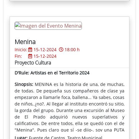
¿Quieren ver cómo un payaso-equilibrista aguanta
en su nariz una pesada barra?
¿Existe un desfile de ranas, moscas y diablos
paseando ante el público?
Todo es posible cuando Maricastaña y Bruno llegan
Menina
convocados por la mirada transparente de los niños,
Inicio:
15-12-2024
18:00 h
aún mejor si están acompañados.
Fin:
15-12-2024
Proyecto Cultura
D'Rule: Artistas en el Territorio 2024
Sinopsis:
MENINA es la historia de una, de muchas,
de todas. De pequeña sus compañeros de clase ya
empezaron a llamarle foca, ballena... Ya sabes, cosas
de niños, ¿no?. Al llegar al instituto encontró su sitio,
la gorda del grupo. Durante una excursión al Museo
de El Prado adquirió nuevos superlativos y
calificativos. De entre todos, ella se quedó con el de
"Menina". Pues claro que sí -se dijo-, soy una PUTA
obra de Velázquez. Así que puestos a comer y a
Lugar:
Fuente de Cantos, Teatro Municipal