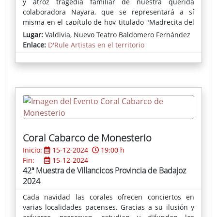
y atroz tragedia familiar de nuestra querida
colaboradora Nayara, que se representará a sí
misma en el capítulo de hoy, titulado "Madrecita del
alma querida".
Lugar:
Valdivia, Nuevo Teatro Baldomero Fernández
Enlace:
D'Rule Artistas en el territorio
Ficha completa del espectáculo
Coral Cabarco de Monesterio
Inicio:
15-12-2024
19:00 h
Fin:
15-12-2024
42ª Muestra de Villancicos Provincia de Badajoz
2024
Cada navidad las corales ofrecen conciertos en
varias localidades pacenses. Gracias a su ilusión y