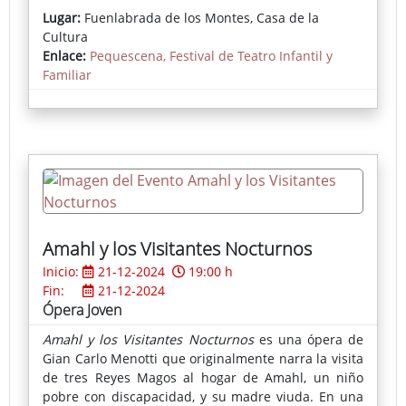
tiempo para recuperarlo, permitiéndoles viajar al
Lugar:
Fuenlabrada de los Montes, Casa de la
pasado, donde conocen a Tutankamón, Nefertiti y
Cultura
Horemheb. En una serie de aventuras, intentan
Enlace:
Pequescena, Festival de Teatro Infantil y
resolver el misterio del corazón perdido del faraón.
Familiar
El espectáculo combina actores y títeres para
recrear el antiguo Egipto.
Amahl y los Visitantes Nocturnos
Inicio:
21-12-2024
19:00 h
Fin:
21-12-2024
Ópera Joven
Amahl y los Visitantes Nocturnos
es una ópera de
Gian Carlo Menotti que originalmente narra la visita
de tres Reyes Magos al hogar de Amahl, un niño
pobre con discapacidad, y su madre viuda. En una