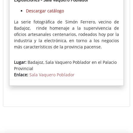
Descargar catálogo
La serie fotográfica de Simón Ferrero, vecino de
Badajoz, rinde homenaje a la supervivencia de
oficios artesanales centenarios, rodeados hoy por la
industria y la electrónica, en torno a los negocios
más característicos de la provincia pacense.
La mirada artística de Ferrero ofrece un resultado
Lugar:
Badajoz, Sala Vaquero Poblador en el Palacio
que emociona por su belleza y su plasticidad, por
Provincial
un uso exquisito de la luz y por su audaz
Enlace:
Sala Vaquero Poblador
acercamiento a ciertas tendencias de la pintura
clásica (barroquismo y costumbrismo
especialmente). Un resultado que invita a la
reflexión sobre modos de vida, sobre el legado de
sabiduría y habilidad técnica que albergan las
manos de artesanos de distintos sectores.