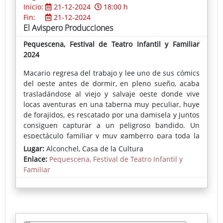
Inicio:
21-12-2024
18:00 h
Fin:
21-12-2024
El Avispero Producciones
Pequescena, Festival de Teatro Infantil y Familiar
2024
Macario regresa del trabajo y lee uno de sus cómics
del oeste antes de dormir, en pleno sueño, acaba
trasladándose al viejo y salvaje oeste donde vive
locas aventuras en una taberna muy peculiar, huye
de forajidos, es rescatado por una damisela y juntos
consiguen capturar a un peligroso bandido. Un
espectáculo familiar y muy gamberro para toda la
familia con una música original de Chloé Bird al más
Lugar:
Alconchel, Casa de la Cultura
puro estilo western.
Enlace:
Pequescena, Festival de Teatro Infantil y
Familiar