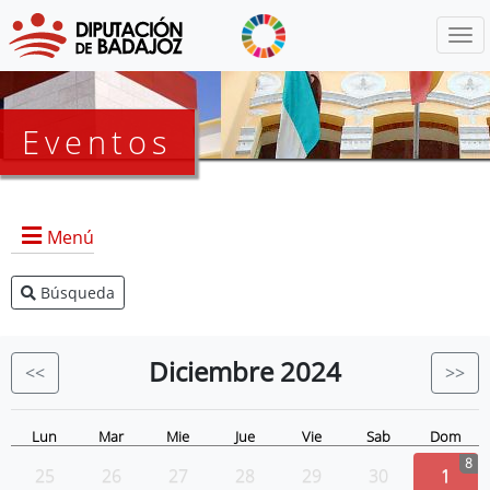
Menú
Eventos
Menú
Búsqueda
Agenda Presidencia
BOP
Diciembre
2024
<<
>>
Eventos
Noticias
Lun
Mar
Mie
Jue
Vie
Sab
Dom
8
25
26
27
28
29
30
1