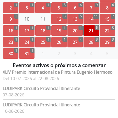
1
1
1
5
6
9
6
2
3
4
5
6
7
8
3
3
6
11
7
9
10
11
12
13
14
15
5
1
1
1
1
1
5
16
17
18
19
20
21
22
1
1
1
1
4
3
3
23
24
25
26
27
28
29
1
1
30
31
1
2
3
4
5
Eventos activos o próximos a comenzar
XLIV Premio Internacional de Pintura Eugenio Hermoso
Del 10-07-2026 al 22-08-2026
LUDIPARK Circuito Provincial Itinerante
07-08-2026
LUDIPARK Circuito Provincial Itinerante
10-08-2026