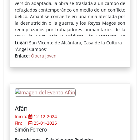
versión adaptada, la obra se traslada a un campo de
refugiados contemporáneo en medio de un conflicto
bélico. Amahl se convierte en una niña afectada por
la desnutrición o la guerra, y los Reyes Magos son
reemplazados por trabajadores humanitarios de la
ONU, la Cruz Roja y Médicos Sin Fronteras. La
adaptación resalta el impacto de la intervención
Lugar:
San Vicente de Alcántara, Casa de la Cultura
humanitaria, la compasión y la esperanza en un
“Ángel Campos”
contexto de desesperación moderna.
Enlace:
Ópera Joven
Afán
Inicio:
12-12-2024
Fin:
25-01-2025
Simón Ferrero
Exposiciones - Sala Vaquero Poblador