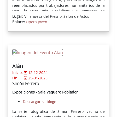
reemplazados por trabajadores humanitarios de la
ONU, la Cruz Roja y Médicos Sin Fronteras. La
adaptación resalta el impacto de la intervención
Lugar:
Villanueva del Fresno, Salón de Actos
humanitaria, la compasión y la esperanza en un
Enlace:
Ópera Joven
contexto de desesperación moderna.
Afán
Inicio:
12-12-2024
Fin:
25-01-2025
Simón Ferrero
Exposiciones - Sala Vaquero Poblador
Descargar catálogo
La serie fotográfica de Simón Ferrero, vecino de
Badajoz, rinde homenaje a la supervivencia de