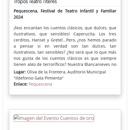
Tropos Teatro Títeres
Pequescena, Festival de Teatro Infantil y Familiar
2024
¡Nos encantan los cuentos clásicos, que dulces, que
ilustrativos, que sensibles! Caperucita, Los tres
cerditos, Hansel y Gretel...Pero, ¿nos hemos parado
a pensar si en verdad son tan dulces, tan
ilustrativos, tan sensibles? ¿No será que lo que más
nos gusta de los cuentos clásicos es que siempre
tienen algo de terroríficos? Nuestra Blancanieves no
sabe de tareas domésticas, pero sabe hacer una
Lugar:
Oliva de la Frontera, Auditorio Municipal
página web y desde luego no va besar a ninguna
"Ildefonso Gata Pimienta"
rana por muy príncipe que sea, porque no quiere
Enlace:
Pequescena
casarse. ¡Qué manía con casarse!
Esta divertidísima y alocada versión del cuento
clásico, combina la dosis justa de humor y emoción,
ofreciendo lo que un buen cuento clásico debe
tener.