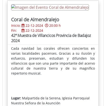
entretenimiento y la pedagogía. Es un formato
cuenta-cuento protagonizado por dos personajes
algo alocados y muy divertidos conocidos como “Los
Serenos de oro”.
Coral de Almendralejo
Inicio:
22-12-2024
20:00 h
Fin:
22-12-2024
42ª Muestra de Villancicos Provincia de Badajoz
2024
Cada navidad las corales ofrecen conciertos en
varias localidades pacenses. Gracias a su ilusión y
esfuerzo, preservan, estudian y difunden los
villancicos que son una parte importante del acervo
cultural de nuestra tierra y de su magnífico
repertorio musical.
Lugar:
Malpartida de la Serena, Iglesia Parroquial
Nuestra Señora de la Asunción