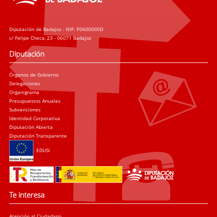
Diputación de Badajoz - NIF: P0600000D
c/ Felipe Checa, 23 - 06071 Badajoz
Diputación
Órganos de Gobierno
Delegaciones
Organigrama
Presupuestos Anuales
Subvenciones
Identidad Corporativa
Diputación Abierta
Diputación Transparente
EDUSI
Te interesa
Atención al Ciudadano