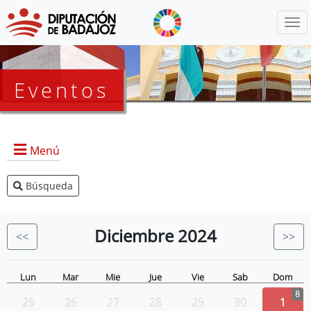
Menú
Eventos
Menú
Búsqueda
Agenda Presidencia
BOP
Diciembre
2024
<<
>>
Eventos
Noticias
Lun
Mar
Mie
Jue
Vie
Sab
Dom
8
25
26
27
28
29
30
1