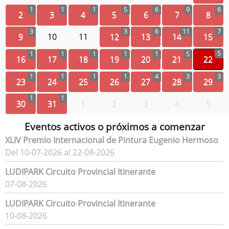
1
1
1
5
6
9
6
2
3
4
5
6
7
8
3
3
6
11
7
9
10
11
12
13
14
15
5
1
1
1
1
1
5
16
17
18
19
20
21
22
1
1
1
1
4
3
3
23
24
25
26
27
28
29
1
1
30
31
1
2
3
4
5
Eventos activos o próximos a comenzar
XLIV Premio Internacional de Pintura Eugenio Hermoso
Del 10-07-2026 al 22-08-2026
LUDIPARK Circuito Provincial Itinerante
07-08-2026
LUDIPARK Circuito Provincial Itinerante
10-08-2026