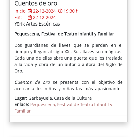
Cuentos de oro
Inicio:
22-12-2024
19:30 h
Fin:
22-12-2024
Yörik Artes Escénicas
Pequescena, Festival de Teatro Infantil y Familiar
Dos guardianes de llaves que se pierden en el
tiempo y llegan al siglo XXI. Sus llaves son mágicas.
Cada una de ellas abre una puerta que les traslada
a la vida y obra de un autor o autora del Siglo de
Oro.
Cuentos de oro
se presenta con el objetivo de
acercar a los niños y niñas las más apasionantes
historias clásicas del Siglo de Oro. A través del arte
Lugar:
Garbayuela, Casa de la Cultura
de contar, los más pequeños se introducen en un
Enlace:
Pequescena, Festival de Teatro Infantil y
imaginario lleno de molinos que se convierten en
Familiar
gigantes, caballeros andantes, damas enamoradas,
espadachines, verso...
Cuentos de oro
cumple una doble función: el