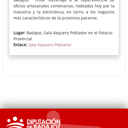
oficios artesanales centenarios, rodeados hoy por la
industria y la electrónica, en torno a los negocios
más característicos de la provincia pacense.
La mirada artística de Ferrero ofrece un resultado
Lugar:
Badajoz, Sala Vaquero Poblador en el Palacio
que emociona por su belleza y su plasticidad, por
Provincial
un uso exquisito de la luz y por su audaz
Enlace:
Sala Vaquero Poblador
acercamiento a ciertas tendencias de la pintura
clásica (barroquismo y costumbrismo
especialmente). Un resultado que invita a la
reflexión sobre modos de vida, sobre el legado de
sabiduría y habilidad técnica que albergan las
manos de artesanos de distintos sectores.