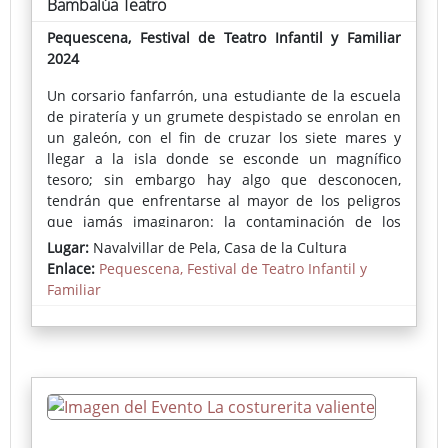
Bambalúa Teatro
Pequescena, Festival de Teatro Infantil y Familiar
2024
Un corsario fanfarrón, una estudiante de la escuela
de piratería y un grumete despistado se enrolan en
un galeón, con el fin de cruzar los siete mares y
llegar a la isla donde se esconde un magnífico
tesoro; sin embargo hay algo que desconocen,
tendrán que enfrentarse al mayor de los peligros
que jamás imaginaron: la contaminación de los
mares.
Lugar:
Navalvillar de Pela, Casa de la Cultura
Enlace:
Pequescena, Festival de Teatro Infantil y
Las aventuras de nuestros piratas discurren en
Familiar
diferentes ambientes: la taberna del puerto, el
puerto, el galeón pirata, la isla, el torreón maldito...
Durante su trepidante viaje los personajes
descubrirán que algo no marcha bien en los mares,
e irán encontrando las pistas que les ayuden a
entender qué está pasando.
Persecuciones, robos, peleas, loros, ratas, tormentas,