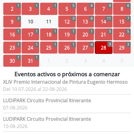
1
1
1
5
6
9
6
2
3
4
5
6
7
8
3
3
6
11
7
9
10
11
12
13
14
15
1
1
1
1
1
5
5
16
17
18
19
20
21
22
3
1
1
1
1
4
3
23
24
25
26
27
28
29
1
1
30
31
1
2
3
4
5
Eventos activos o próximos a comenzar
XLIV Premio Internacional de Pintura Eugenio Hermoso
Del 10-07-2026 al 22-08-2026
LUDIPARK Circuito Provincial Itinerante
07-08-2026
LUDIPARK Circuito Provincial Itinerante
10-08-2026