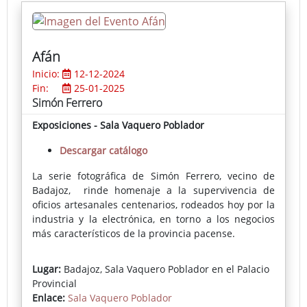
Afán
Inicio:
12-12-2024
Fin:
25-01-2025
Simón Ferrero
Exposiciones - Sala Vaquero Poblador
Descargar catálogo
La serie fotográfica de Simón Ferrero, vecino de
Badajoz, rinde homenaje a la supervivencia de
oficios artesanales centenarios, rodeados hoy por la
industria y la electrónica, en torno a los negocios
más característicos de la provincia pacense.
La mirada artística de Ferrero ofrece un resultado
Lugar:
Badajoz, Sala Vaquero Poblador en el Palacio
que emociona por su belleza y su plasticidad, por
Provincial
un uso exquisito de la luz y por su audaz
Enlace:
Sala Vaquero Poblador
acercamiento a ciertas tendencias de la pintura