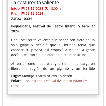
La costurerita valiente
naufragios, búsquedas de tesoros, miedos,
Inicio:
28-12-2024
18:00 h
emociones, mapas, piratas, corsarios, personajes
Fin:
28-12-2024
extraños, torreones encantados, trampas,
Xarop Teatre
fanfarrones, aves misteriosas, serpientes enormes,
peces gigantes, mares de basura.
Pequescena, Festival de Teatro Infantil y Familiar
2024
Una Costurerita valiente que acabó con siete de un
sólo golpe y decidió que el mundo tenía que
conocer su proeza, así empezó a viajar. La gente
decía que eran siete elefantes, siete monstruos…
Al verla como poderosa guerrera, le encargaron
liberar la región de un gigante y un terrible
unicornio que atemorizaba a sus habitantes. A
Lugar:
Montijo, Teatro Nuevo Calderón
cambio, recibiría una fortuna y otras cosas por
Enlace:
Pequescena, Festival de Teatro Infantil y
descubrir.
Familiar
Ella con su inteligencia, superará los retos,
consiguiendo la mejor de las recompensas, aunque
no fuera la que todos pensaban.