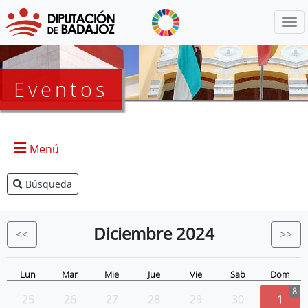
Menú
Eventos
Menú
Búsqueda
Agenda Presidencia
BOP
Diciembre
2024
<<
>>
Eventos
Noticias
Lun
Mar
Mie
Jue
Vie
Sab
Dom
8
25
26
27
28
29
30
1