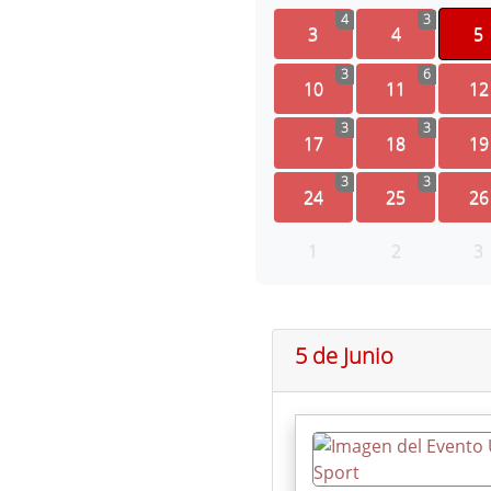
4
3
3
4
5
3
6
10
11
12
3
3
17
18
19
3
3
24
25
26
1
2
3
5 de Junio