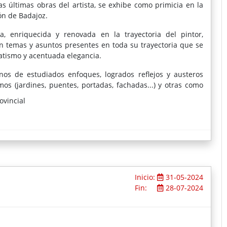
s últimas obras del artista, se exhibe como primicia en la
ón de Badajoz.
, enriquecida y renovada en la trayectoria del pintor,
 temas y asuntos presentes en toda su trayectoria que se
atismo y acentuada elegancia.
os de estudiados enfoques, logrados reflejos y austeros
 (jardines, puentes, portadas, fachadas...) y otras como
o, Salamanca, Oporto y Badajoz), a veces distribuidas en
ovincial
s de interiores, como es el caso de la Capilla Mayor de la
sí como los frutos y los árboles, vuelven al amplio espectro
os, sin estar ausentes, parecen menos frecuentes.
Inicio:
31-05-2024
Fin:
28-07-2024