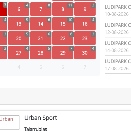
3
4
8
11
3
LUDIPARK Ci
6
7
8
9
10-08-2026
4
5
6
10
4
13
14
15
16
LUDIPARK Ci
12-08-2026
3
5
6
6
3
20
21
22
23
LUDIPARK Ci
3
4
5
7
4
14-08-2026
27
28
29
30
LUDIPARK Ci
4
5
6
7
17-08-2026
Urban Sport
Talarrubias