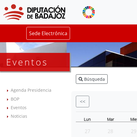
Sede Electrónica
Eventos
Búsqueda
Agenda Presidencia
BOP
<<
Eventos
Noticias
Lun
Mar
Mie
27
28
29