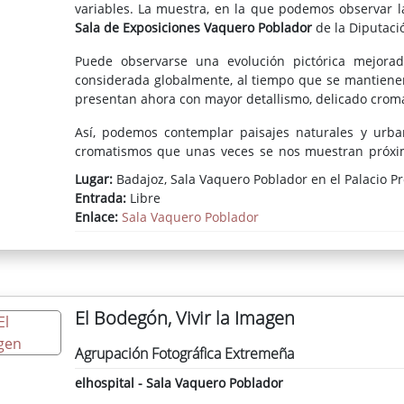
variables. La muestra, en la que podemos observar la
Sala de Exposiciones Vaquero Poblador
de la Diputaci
Puede observarse una evolución pictórica mejorada
considerada globalmente, al tiempo que se mantienen
presentan ahora con mayor detallismo, delicado crom
Así, podemos contemplar paisajes naturales y urban
cromatismos que unas veces se nos muestran próximos
panorámicas de ciudades (Salzburgo, la ría de Bilba
Lugar:
Badajoz, Sala Vaquero Poblador en el Palacio Pr
graduados planos. Novedosas son las representacione
Entrada:
Libre
Catedral de Badajoz.
Enlace:
Sala Vaquero Poblador
Las flores, sueltas o formando ramos en recipientes, a
temático del pintor. Las aguas y los ambientes brumos
El Bodegón, Vivir la Imagen
Agrupación Fotográfica Extremeña
elhospital - Sala Vaquero Poblador