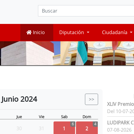
Inicio
Diputación
Ciudadanía
Junio
2024
>>
XLIV Premio
Del 10-07-2
Jue
Vie
Sab
Dom
LUDIPARK Ci
6
4
30
31
1
2
07-08-2026