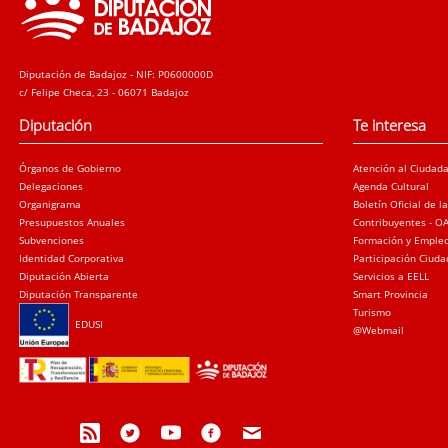
Diputación de Badajoz - NIF: P0600000D
c/ Felipe Checa, 23 - 06071 Badajoz
Diputación
Te interesa
Órganos de Gobierno
Atención al Ciudad
Delegaciones
Agenda Cultural
Organigrama
Boletín Oficial de l
Presupuestos Anuales
Contribuyentes - O
Subvenciones
Formación y Emple
Identidad Corporativa
Participación Ciud
Diputación Abierta
Servicios a EELL
Diputación Transparente
Smart Provincia
Turismo
EDUSI
@Webmail