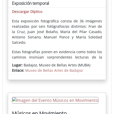
Exposición temporal
Descargar Díptico
Esta exposición fotográfica consta de 36 imágenes
realizadas por seis fotógrafos/as distintos: Fran de
la Cruz, Juan José Bolaño, María del Pilar Casado,
Antonio Soriano, Manuel Ponce y María Soledad
Salcedo.
Estas fotografías ponen en evidencia como todos los
caminos insinúan sorprendentes lecturas de la
arquitectura del edificio, de algunas de las piezas y
Lugar:
Badajoz, Museo de Bellas Artes (MUBA)
artistas de la colección, de la vida secreta de
Enlace:
Museo de Bellas Artes de Badajoz
personajes emblemáticos de la misma,
reinterpretaciones impactantes de iconografías
pasadas, el desnudo femenino vivo que se entrelaza
en las imágenes como icono de la representación
artística por excelencia y hasta la aparición del
público en alguna de ellas.
Músicos en Movimiento