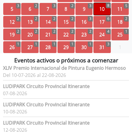
8
3
2
3
2
3
5
5
6
7
8
9
10
11
2
2
2
2
3
6
2
12
13
14
15
16
17
18
2
2
2
2
2
4
1
19
20
21
22
23
24
25
1
1
1
1
1
3
26
27
28
29
30
31
1
Eventos activos o próximos a comenzar
XLIV Premio Internacional de Pintura Eugenio Hermoso
Del 10-07-2026 al 22-08-2026
LUDIPARK Circuito Provincial Itinerante
07-08-2026
LUDIPARK Circuito Provincial Itinerante
10-08-2026
LUDIPARK Circuito Provincial Itinerante
12-08-2026