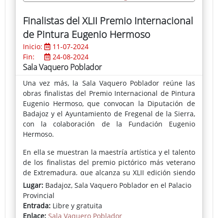
Finalistas del XLII Premio Internacional
de Pintura Eugenio Hermoso
Inicio:
11-07-2024
Fin:
24-08-2024
Sala Vaquero Poblador
Una vez más, la Sala Vaquero Poblador reúne las
obras finalistas del Premio Internacional de Pintura
Eugenio Hermoso, que convocan la Diputación de
Badajoz y el Ayuntamiento de Fregenal de la Sierra,
con la colaboración de la Fundación Eugenio
Hermoso.
En ella se muestran la maestría artística y el talento
de los finalistas del premio pictórico más veterano
de Extremadura, que alcanza su XLII edición siendo
una referencia ineludible entre los certámenes más
Lugar:
Badajoz, Sala Vaquero Poblador en el Palacio
importantes de nuestra provincia.
Provincial
Entrada:
Libre y gratuita
Un Jurado compuesto por importantes
Enlace:
Sala Vaquero Poblador