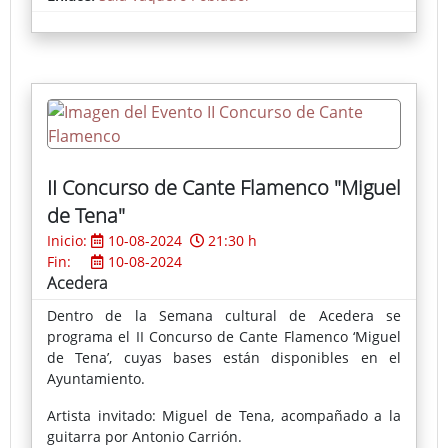
personalidades del mundo del arte, cuyo presidente
es el catedrático emérito de la Universidad
Complutense, Manuel Parralo, y que incluye, entre
otros, a la directora de nuestro Museo de Bellas
Artes, María Teresa Rodríguez Prieto, emitió un
veredicto que dio por ganadoras del Premio a dos
mujeres, con las obras Figura y gorrión, de la
madrileña Laura Ríos, y Nighthawks, de la sevillana
María Luisa Beneytez.
II Concurso de Cante Flamenco "Miguel
de Tena"
Inicio:
10-08-2024
21:30 h
Fin:
10-08-2024
Acedera
Dentro de la Semana cultural de Acedera se
programa el II Concurso de Cante Flamenco ‘Miguel
de Tena’, cuyas bases están disponibles en el
Ayuntamiento.
Artista invitado: Miguel de Tena, acompañado a la
guitarra por Antonio Carrión.