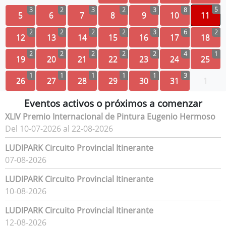
5
3
2
3
2
3
8
5
6
7
8
9
10
11
2
2
2
2
3
6
2
12
13
14
15
16
17
18
2
2
2
2
2
4
1
19
20
21
22
23
24
25
1
1
1
1
1
3
26
27
28
29
30
31
1
Eventos activos o próximos a comenzar
XLIV Premio Internacional de Pintura Eugenio Hermoso
Del 10-07-2026 al 22-08-2026
LUDIPARK Circuito Provincial Itinerante
07-08-2026
LUDIPARK Circuito Provincial Itinerante
10-08-2026
LUDIPARK Circuito Provincial Itinerante
12-08-2026