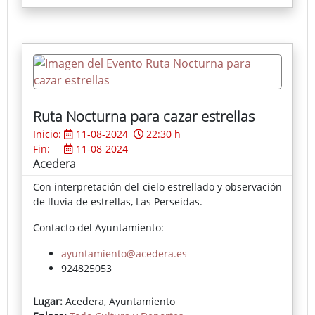
es el catedrático emérito de la Universidad
Complutense, Manuel Parralo, y que incluye, entre
otros, a la directora de nuestro Museo de Bellas
Artes, María Teresa Rodríguez Prieto, emitió un
veredicto que dio por ganadoras del Premio a dos
mujeres, con las obras Figura y gorrión, de la
madrileña Laura Ríos, y Nighthawks, de la sevillana
María Luisa Beneytez.
Ruta Nocturna para cazar estrellas
Inicio:
11-08-2024
22:30 h
Fin:
11-08-2024
Acedera
Con interpretación del cielo estrellado y observación
de lluvia de estrellas, Las Perseidas.
Contacto del Ayuntamiento:
ayuntamiento@acedera.es
924825053
Lugar:
Acedera, Ayuntamiento