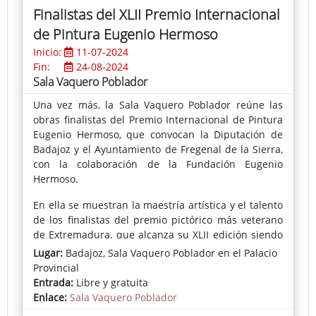
Finalistas del XLII Premio Internacional
de Pintura Eugenio Hermoso
Inicio:
11-07-2024
Fin:
24-08-2024
Sala Vaquero Poblador
Una vez más, la Sala Vaquero Poblador reúne las
obras finalistas del Premio Internacional de Pintura
Eugenio Hermoso, que convocan la Diputación de
Badajoz y el Ayuntamiento de Fregenal de la Sierra,
con la colaboración de la Fundación Eugenio
Hermoso.
En ella se muestran la maestría artística y el talento
de los finalistas del premio pictórico más veterano
de Extremadura, que alcanza su XLII edición siendo
una referencia ineludible entre los certámenes más
Lugar:
Badajoz, Sala Vaquero Poblador en el Palacio
importantes de nuestra provincia.
Provincial
Entrada:
Libre y gratuita
Un Jurado compuesto por importantes
Enlace:
Sala Vaquero Poblador
personalidades del mundo del arte, cuyo presidente