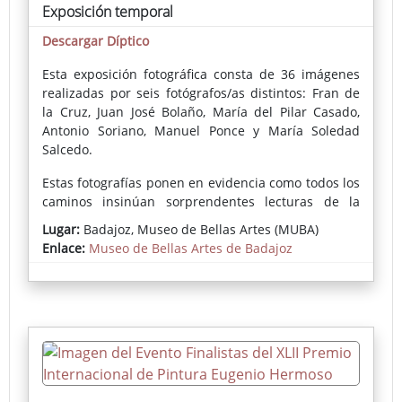
Exposición temporal
Descargar Díptico
Esta exposición fotográfica consta de 36 imágenes
realizadas por seis fotógrafos/as distintos: Fran de
la Cruz, Juan José Bolaño, María del Pilar Casado,
Antonio Soriano, Manuel Ponce y María Soledad
Salcedo.
Estas fotografías ponen en evidencia como todos los
caminos insinúan sorprendentes lecturas de la
arquitectura del edificio, de algunas de las piezas y
Lugar:
Badajoz, Museo de Bellas Artes (MUBA)
artistas de la colección, de la vida secreta de
Enlace:
Museo de Bellas Artes de Badajoz
personajes emblemáticos de la misma,
reinterpretaciones impactantes de iconografías
pasadas, el desnudo femenino vivo que se entrelaza
en las imágenes como icono de la representación
artística por excelencia y hasta la aparición del
público en alguna de ellas.