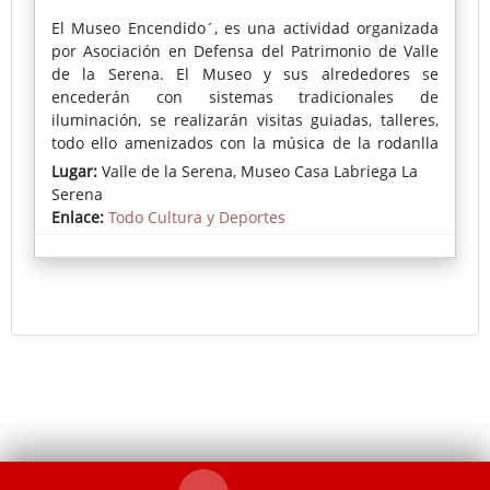
El Museo Encendido´, es una actividad organizada
por Asociación en Defensa del Patrimonio de Valle
de la Serena. El Museo y sus alrededores se
encederán con sistemas tradicionales de
iluminación, se realizarán visitas guiadas, talleres,
todo ello amenizados con la música de la rodanlla
Los Barrancos de Campanario.
Lugar:
Valle de la Serena, Museo Casa Labriega La
Serena
Se trata de una acción enmarcada en el Mercado
Enlace:
Todo Cultura y Deportes
Tradicional Extremeño que cada verano organiza
esta asociación para recaudar fondos que
contribuyan a la conservación del patrimonio y que
se celebra por las calles contiguas al Museo.
Para hacerlo posible, la Diputación de Badajoz ha
financiado la iniciativa a través de las ayudas a
organizaciones sin ánimo de lucro destinadas a
proyectos culturales, educativos o fiestas populares.
Más información