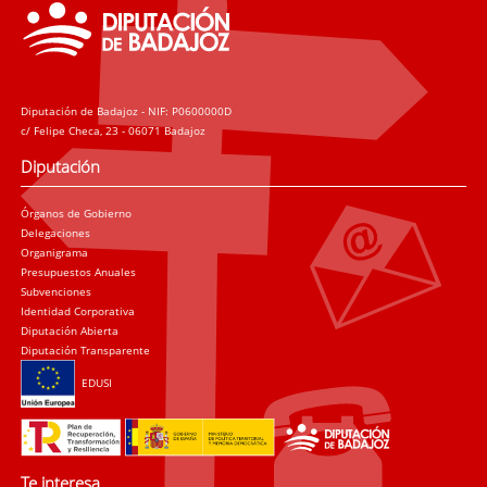
Diputación de Badajoz - NIF: P0600000D
c/ Felipe Checa, 23 - 06071 Badajoz
Diputación
Órganos de Gobierno
Delegaciones
Organigrama
Presupuestos Anuales
Subvenciones
Identidad Corporativa
Diputación Abierta
Diputación Transparente
EDUSI
Te interesa