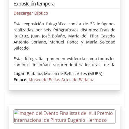
Exposición temporal
Descargar Díptico
Esta exposición fotográfica consta de 36 imágenes
realizadas por seis fotógrafos/as distintos: Fran de
la Cruz, Juan José Bolaño, María del Pilar Casado,
Antonio Soriano, Manuel Ponce y María Soledad
Salcedo.
Estas fotografías ponen en evidencia como todos los
caminos insinúan sorprendentes lecturas de la
arquitectura del edificio, de algunas de las piezas y
Lugar:
Badajoz, Museo de Bellas Artes (MUBA)
artistas de la colección, de la vida secreta de
Enlace:
Museo de Bellas Artes de Badajoz
personajes emblemáticos de la misma,
reinterpretaciones impactantes de iconografías
pasadas, el desnudo femenino vivo que se entrelaza
en las imágenes como icono de la representación
artística por excelencia y hasta la aparición del
público en alguna de ellas.