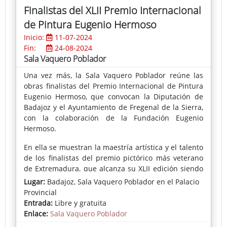
Finalistas del XLII Premio Internacional
de Pintura Eugenio Hermoso
Inicio:
11-07-2024
Fin:
24-08-2024
Sala Vaquero Poblador
Una vez más, la Sala Vaquero Poblador reúne las
obras finalistas del Premio Internacional de Pintura
Eugenio Hermoso, que convocan la Diputación de
Badajoz y el Ayuntamiento de Fregenal de la Sierra,
con la colaboración de la Fundación Eugenio
Hermoso.
En ella se muestran la maestría artística y el talento
de los finalistas del premio pictórico más veterano
de Extremadura, que alcanza su XLII edición siendo
una referencia ineludible entre los certámenes más
Lugar:
Badajoz, Sala Vaquero Poblador en el Palacio
importantes de nuestra provincia.
Provincial
Entrada:
Libre y gratuita
Un Jurado compuesto por importantes
Enlace:
Sala Vaquero Poblador
personalidades del mundo del arte, cuyo presidente