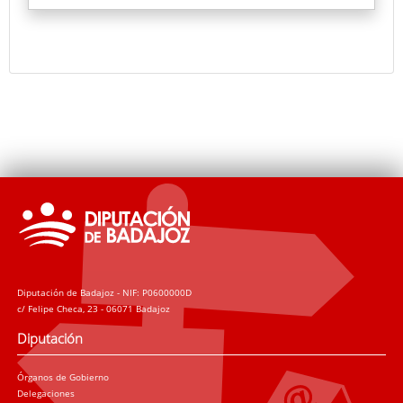
es el catedrático emérito de la Universidad
Complutense, Manuel Parralo, y que incluye, entre
otros, a la directora de nuestro Museo de Bellas
Artes, María Teresa Rodríguez Prieto, emitió un
veredicto que dio por ganadoras del Premio a dos
mujeres, con las obras Figura y gorrión, de la
madrileña Laura Ríos, y Nighthawks, de la sevillana
María Luisa Beneytez.
Diputación de Badajoz - NIF: P0600000D
c/ Felipe Checa, 23 - 06071 Badajoz
Diputación
Órganos de Gobierno
Delegaciones