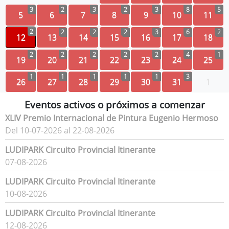
3
2
3
2
3
8
5
5
6
7
8
9
10
11
2
2
2
2
3
6
2
12
13
14
15
16
17
18
2
2
2
2
2
4
1
19
20
21
22
23
24
25
1
1
1
1
1
3
26
27
28
29
30
31
1
Eventos activos o próximos a comenzar
XLIV Premio Internacional de Pintura Eugenio Hermoso
Del 10-07-2026 al 22-08-2026
LUDIPARK Circuito Provincial Itinerante
07-08-2026
LUDIPARK Circuito Provincial Itinerante
10-08-2026
LUDIPARK Circuito Provincial Itinerante
12-08-2026