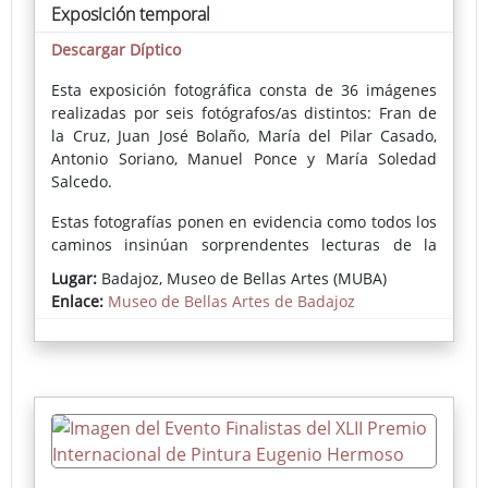
Exposición temporal
Descargar Díptico
Esta exposición fotográfica consta de 36 imágenes
realizadas por seis fotógrafos/as distintos: Fran de
la Cruz, Juan José Bolaño, María del Pilar Casado,
Antonio Soriano, Manuel Ponce y María Soledad
Salcedo.
Estas fotografías ponen en evidencia como todos los
caminos insinúan sorprendentes lecturas de la
arquitectura del edificio, de algunas de las piezas y
Lugar:
Badajoz, Museo de Bellas Artes (MUBA)
artistas de la colección, de la vida secreta de
Enlace:
Museo de Bellas Artes de Badajoz
personajes emblemáticos de la misma,
reinterpretaciones impactantes de iconografías
pasadas, el desnudo femenino vivo que se entrelaza
en las imágenes como icono de la representación
artística por excelencia y hasta la aparición del
público en alguna de ellas.