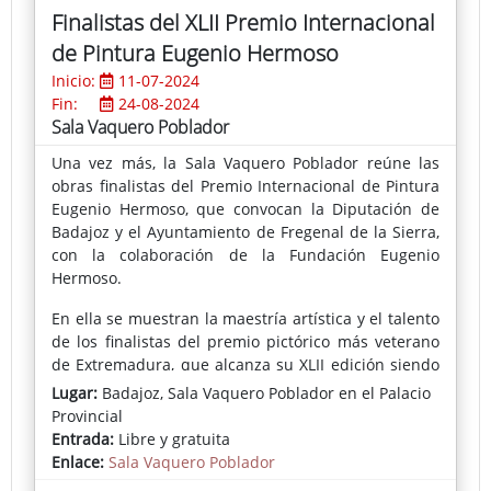
Finalistas del XLII Premio Internacional
de Pintura Eugenio Hermoso
Inicio:
11-07-2024
Fin:
24-08-2024
Sala Vaquero Poblador
Una vez más, la Sala Vaquero Poblador reúne las
obras finalistas del Premio Internacional de Pintura
Eugenio Hermoso, que convocan la Diputación de
Badajoz y el Ayuntamiento de Fregenal de la Sierra,
con la colaboración de la Fundación Eugenio
Hermoso.
En ella se muestran la maestría artística y el talento
de los finalistas del premio pictórico más veterano
de Extremadura, que alcanza su XLII edición siendo
una referencia ineludible entre los certámenes más
Lugar:
Badajoz, Sala Vaquero Poblador en el Palacio
importantes de nuestra provincia.
Provincial
Entrada:
Libre y gratuita
Un Jurado compuesto por importantes
Enlace:
Sala Vaquero Poblador
personalidades del mundo del arte, cuyo presidente