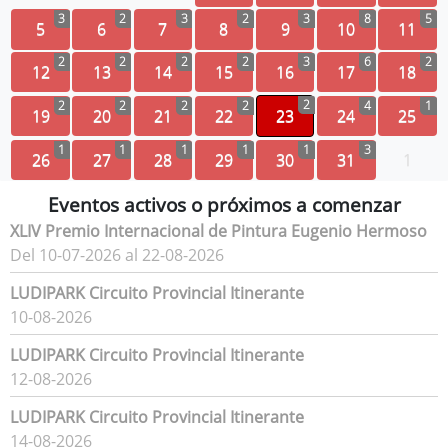
3
2
3
2
3
8
5
5
6
7
8
9
10
11
2
2
2
2
3
6
2
12
13
14
15
16
17
18
2
2
2
2
2
4
1
19
20
21
22
23
24
25
1
1
1
1
1
3
26
27
28
29
30
31
1
Eventos activos o próximos a comenzar
XLIV Premio Internacional de Pintura Eugenio Hermoso
Del 10-07-2026 al 22-08-2026
LUDIPARK Circuito Provincial Itinerante
10-08-2026
LUDIPARK Circuito Provincial Itinerante
12-08-2026
LUDIPARK Circuito Provincial Itinerante
14-08-2026