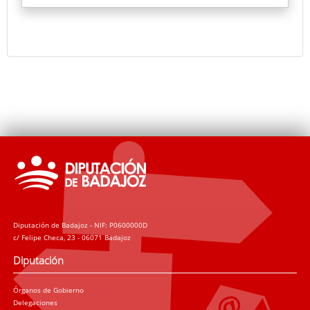
es el catedrático emérito de la Universidad
Complutense, Manuel Parralo, y que incluye, entre
otros, a la directora de nuestro Museo de Bellas
Artes, María Teresa Rodríguez Prieto, emitió un
veredicto que dio por ganadoras del Premio a dos
mujeres, con las obras Figura y gorrión, de la
madrileña Laura Ríos, y Nighthawks, de la sevillana
María Luisa Beneytez.
Diputación de Badajoz - NIF: P0600000D
c/ Felipe Checa, 23 - 06071 Badajoz
Diputación
Órganos de Gobierno
Delegaciones