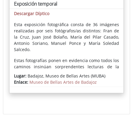
Exposición temporal
Descargar Díptico
Esta exposición fotográfica consta de 36 imágenes
realizadas por seis fotógrafos/as distintos: Fran de
la Cruz, Juan José Bolaño, María del Pilar Casado,
Antonio Soriano, Manuel Ponce y María Soledad
Salcedo.
Estas fotografías ponen en evidencia como todos los
caminos insinúan sorprendentes lecturas de la
arquitectura del edificio, de algunas de las piezas y
Lugar:
Badajoz, Museo de Bellas Artes (MUBA)
artistas de la colección, de la vida secreta de
Enlace:
Museo de Bellas Artes de Badajoz
personajes emblemáticos de la misma,
reinterpretaciones impactantes de iconografías
pasadas, el desnudo femenino vivo que se entrelaza
en las imágenes como icono de la representación
artística por excelencia y hasta la aparición del
público en alguna de ellas.