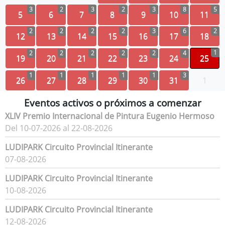
3
2
3
2
3
8
5
5
6
7
8
9
10
11
2
2
2
2
3
6
2
12
13
14
15
16
17
18
1
2
2
2
2
2
4
19
20
21
22
23
24
25
1
1
1
1
1
3
26
27
28
29
30
31
1
Eventos activos o próximos a comenzar
XLIV Premio Internacional de Pintura Eugenio Hermoso
Del 10-07-2026 al 22-08-2026
LUDIPARK Circuito Provincial Itinerante
07-08-2026
LUDIPARK Circuito Provincial Itinerante
10-08-2026
LUDIPARK Circuito Provincial Itinerante
12-08-2026