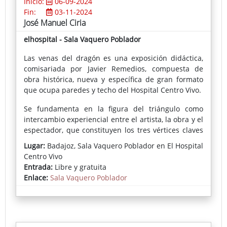
Inicio:
06-09-2024
Fin:
03-11-2024
José Manuel Ciria
elhospital - Sala Vaquero Poblador
Las venas del dragón es una exposición didáctica,
comisariada por Javier Remedios, compuesta de
obra histórica, nueva y específica de gran formato
que ocupa paredes y techo del Hospital Centro Vivo.
Se fundamenta en la figura del triángulo como
intercambio experiencial entre el artista, la obra y el
espectador, que constituyen los tres vértices claves
de lo que significa el arte para nuestro autor.
Lugar:
Badajoz, Sala Vaquero Poblador en El Hospital
Centro Vivo
Recorreremos las líneas o venas que ha ido
Entrada:
Libre y gratuita
trazando la pintura de José Manuel Ciria
Enlace:
Sala Vaquero Poblador
(Manchester, 1960) a través de su obra, sus estudios
teóricos y su práctica.
José Manuel Ciria es uno de los pintores con más
proyección internacional de las últimas