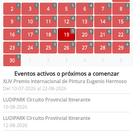
1
1
1
5
4
5
3
2
3
4
5
6
7
8
3
3
3
4
3
5
3
9
10
11
12
13
14
15
5
4
4
5
6
6
3
16
17
18
19
20
21
22
3
3
3
5
6
6
4
23
24
25
26
27
28
29
3
30
1
2
3
4
5
6
Eventos activos o próximos a comenzar
XLIV Premio Internacional de Pintura Eugenio Hermoso
Del 10-07-2026 al 22-08-2026
LUDIPARK Circuito Provincial Itinerante
10-08-2026
LUDIPARK Circuito Provincial Itinerante
12-08-2026