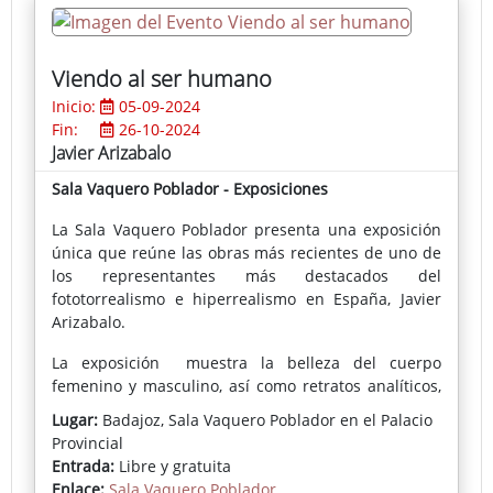
generaciones, con exposiciones en los más grandes
museos y ferias del mundo, Nueva York, Los Ángeles,
Detroit, Atlanta, Chicago, Toronto, Ciudad de México,
Viendo al ser humano
Medellín, São Paulo, Buenos Aires, Santiago de Chile,
Tel Aviv, Oporto, Lisboa, París, Berlín, Bucarest… Su
Inicio:
05-09-2024
energía, fortaleza e inquietud lo impulsan a la
Fin:
26-10-2024
experimentación y al estudio de lo que acontece,
Javier Arizabalo
manteniendo una postura clara de artista
Sala Vaquero Poblador - Exposiciones
contemporáneo. De su obra emerge una agresividad
visual tal que conmueve al público de todo el
La Sala Vaquero Poblador presenta una exposición
mundo. Estos también aplican sus sentimientos en
única que reúne las obras más recientes de uno de
el consumo y apreciación del momento artístico, por
los representantes más destacados del
lo que su obra está hecha por él para ellos.
fototorrealismo e hiperrealismo en España, Javier
Arizabalo.
El enfoque teórico de su labor no ha tenido más que
expandirse en torno a la imagen abstracta, siendo
La exposición muestra la belleza del cuerpo
su mente una suerte de confrontación entre lo
femenino y masculino, así como retratos analíticos,
gestual y lo geométrico, la exploración temática y la
representando un resumen de las inquietudes y
Lugar:
Badajoz, Sala Vaquero Poblador en el Palacio
formal, de ciertas concepciones acerca de la
trayectoria del autor.
Provincial
figuración. Mediante once obras pictóricas de gran
Entrada:
Libre y gratuita
formato, una proyección sobre lienzo, pantalla,
Enlace:
Sala Vaquero Poblador
dibujos, cómics, collages, objetos de archivo, una