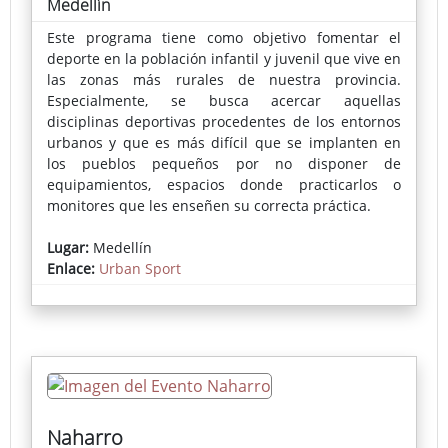
Medellín
Este programa tiene como objetivo fomentar el
deporte en la población infantil y juvenil que vive en
las zonas más rurales de nuestra provincia.
Especialmente, se busca acercar aquellas
disciplinas deportivas procedentes de los entornos
urbanos y que es más difícil que se implanten en
los pueblos pequeños por no disponer de
equipamientos, espacios donde practicarlos o
monitores que les enseñen su correcta práctica.
En cada localidad se instala una pista deportiva
Lugar:
Medellín
portátil donde se puede practicar skate, voleibol,
Enlace:
Urban Sport
fútbol-sala, bádminton, baloncesto o parkour,
actividades muy demandadas por los más jóvenes.
Naharro