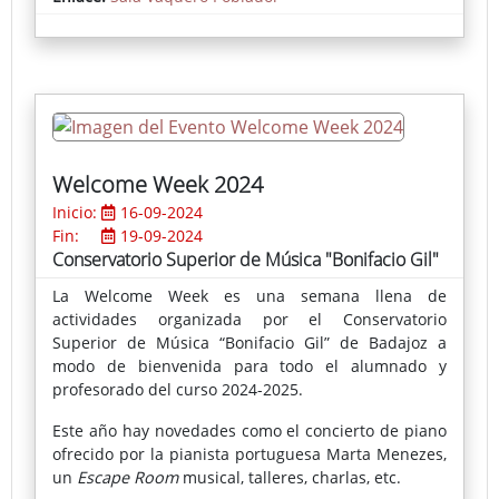
instalación, una acción performativa y la edición de
un gran catálogo, bucearemos en su memoria.
Organizando sus conexiones mediante la disección
del dragón que vuela, otea y se lanza del cielo hacia
la tierra, los campos, las ciudades. Su éxito artístico
es el epítome del rigor analítico.
Welcome Week 2024
Inicio:
16-09-2024
Fin:
19-09-2024
Conservatorio Superior de Música "Bonifacio Gil"
La Welcome Week es una semana llena de
actividades organizada por el Conservatorio
Superior de Música “Bonifacio Gil” de Badajoz a
modo de bienvenida para todo el alumnado y
profesorado del curso 2024-2025.
Este año hay novedades como el concierto de piano
ofrecido por la pianista portuguesa Marta Menezes,
un
Escape Room
musical, talleres, charlas, etc.