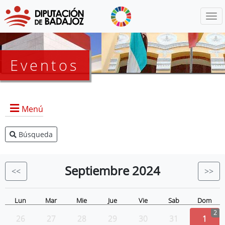
Menú
Eventos
Menú
Búsqueda
Agenda Presidencia
BOP
Septiembre
2024
<<
>>
Eventos
Noticias
Lun
Mar
Mie
Jue
Vie
Sab
Dom
2
26
27
28
29
30
31
1