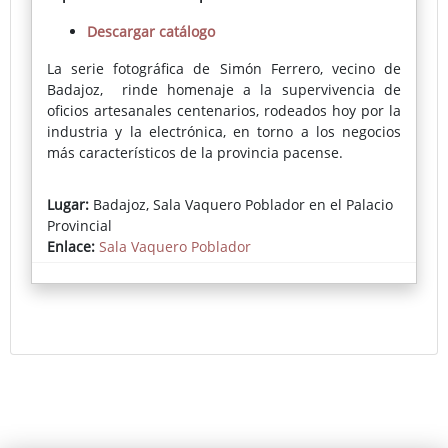
Descargar catálogo
La serie fotográfica de Simón Ferrero, vecino de
Badajoz, rinde homenaje a la supervivencia de
oficios artesanales centenarios, rodeados hoy por la
industria y la electrónica, en torno a los negocios
más característicos de la provincia pacense.
La mirada artística de Ferrero ofrece un resultado
Lugar:
Badajoz, Sala Vaquero Poblador en el Palacio
que emociona por su belleza y su plasticidad, por
Provincial
un uso exquisito de la luz y por su audaz
Enlace:
Sala Vaquero Poblador
acercamiento a ciertas tendencias de la pintura
clásica (barroquismo y costumbrismo
especialmente). Un resultado que invita a la
reflexión sobre modos de vida, sobre el legado de
sabiduría y habilidad técnica que albergan las
manos de artesanos de distintos sectores.