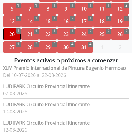
1
1
1
1
1
1
2
6
7
8
9
10
11
12
1
1
1
2
1
1
3
13
14
15
16
17
18
19
1
1
1
1
2
2
2
20
21
22
23
24
25
26
1
3
3
4
4
27
28
29
30
31
1
2
Eventos activos o próximos a comenzar
XLIV Premio Internacional de Pintura Eugenio Hermoso
Del 10-07-2026 al 22-08-2026
LUDIPARK Circuito Provincial Itinerante
07-08-2026
LUDIPARK Circuito Provincial Itinerante
10-08-2026
LUDIPARK Circuito Provincial Itinerante
12-08-2026