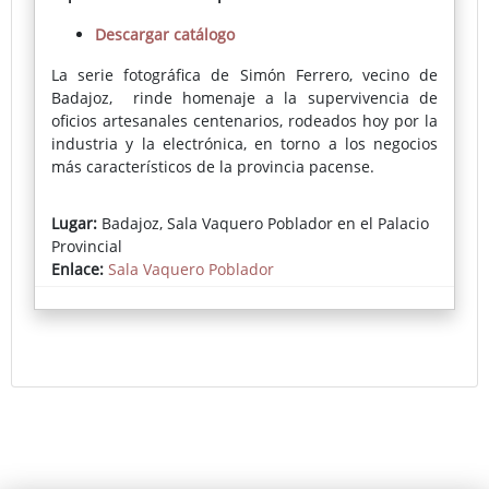
Descargar catálogo
La serie fotográfica de Simón Ferrero, vecino de
Badajoz, rinde homenaje a la supervivencia de
oficios artesanales centenarios, rodeados hoy por la
industria y la electrónica, en torno a los negocios
más característicos de la provincia pacense.
La mirada artística de Ferrero ofrece un resultado
Lugar:
Badajoz, Sala Vaquero Poblador en el Palacio
que emociona por su belleza y su plasticidad, por
Provincial
un uso exquisito de la luz y por su audaz
Enlace:
Sala Vaquero Poblador
acercamiento a ciertas tendencias de la pintura
clásica (barroquismo y costumbrismo
especialmente). Un resultado que invita a la
reflexión sobre modos de vida, sobre el legado de
sabiduría y habilidad técnica que albergan las
manos de artesanos de distintos sectores.