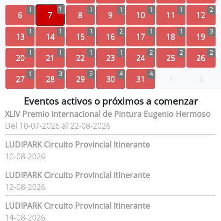
1
1
1
1
1
1
2
6
7
8
9
10
11
12
1
1
1
2
1
1
3
13
14
15
16
17
18
19
1
1
1
1
2
2
2
20
21
22
23
24
25
26
1
3
3
4
4
27
28
29
30
31
1
2
Eventos activos o próximos a comenzar
XLIV Premio Internacional de Pintura Eugenio Hermoso
Del 10-07-2026 al 22-08-2026
LUDIPARK Circuito Provincial Itinerante
10-08-2026
LUDIPARK Circuito Provincial Itinerante
12-08-2026
LUDIPARK Circuito Provincial Itinerante
14-08-2026