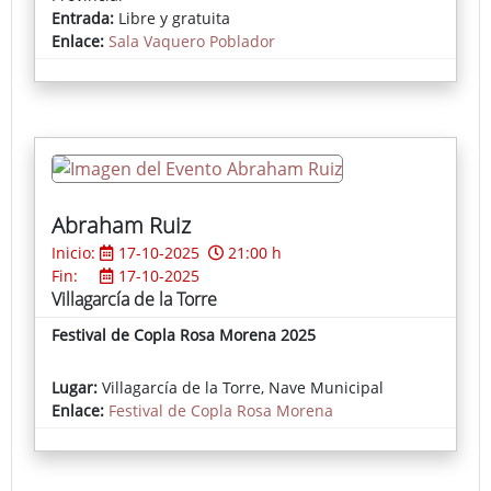
contemporáneo.
Entrada:
Libre y gratuita
Enlace:
Sala Vaquero Poblador
Con una amplia trayectoria marcada por la
experimentación, Leal da Costa convierte cada obra
en un homenaje a la relación entre arte y
naturaleza, invitándonos a redescubrir la belleza de
lo más próximo y a reflexionar sobre nuestra
conexión con el mundo animal.
Una oportunidad única de disfrutar en Badajoz de
Abraham Ruiz
la obra de una de las grandes escultoras del
Inicio:
17-10-2025
21:00 h
panorama artístico portugués.
Fin:
17-10-2025
Villagarcía de la Torre
Festival de Copla Rosa Morena 2025
Lugar:
Villagarcía de la Torre, Nave Municipal
Enlace:
Festival de Copla Rosa Morena