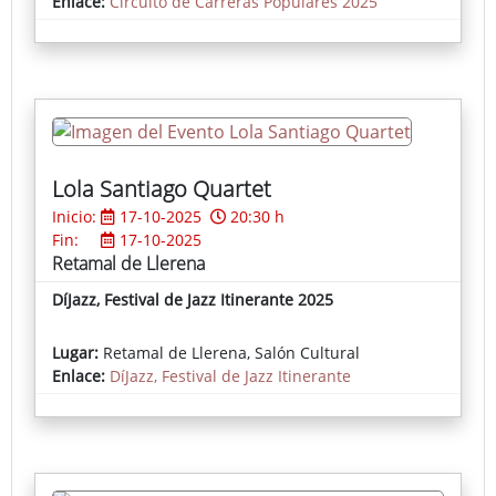
Enlace:
Circuito de Carreras Populares 2025
CIRCUITO B: 1.250 metros.
CIRCUITO C: 2.000 metros.
Los atletas deberán dar las vueltas
correspondientes a su categoría.
Lola Santiago Quartet
Inicio:
17-10-2025
20:30 h
Fin:
17-10-2025
Retamal de Llerena
DíJazz, Festival de Jazz Itinerante 2025
Lugar:
Retamal de Llerena, Salón Cultural
Enlace:
DíJazz, Festival de Jazz Itinerante