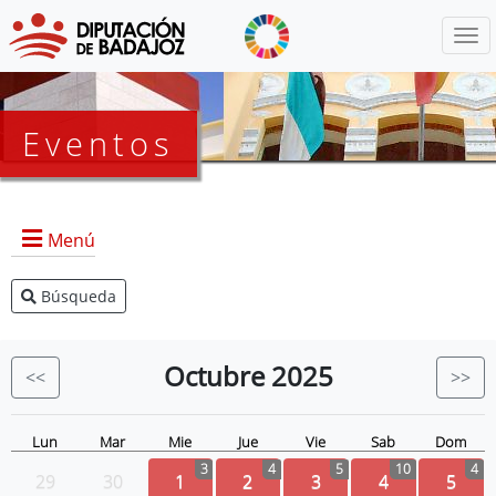
Menú
Eventos
Menú
Búsqueda
Agenda Presidencia
BOP
Octubre
2025
<<
>>
Eventos
Noticias
Lun
Mar
Mie
Jue
Vie
Sab
Dom
3
4
5
10
4
29
30
1
2
3
4
5