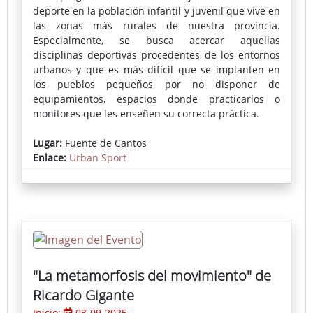
deporte en la población infantil y juvenil que vive en
las zonas más rurales de nuestra provincia.
Especialmente, se busca acercar aquellas
disciplinas deportivas procedentes de los entornos
urbanos y que es más difícil que se implanten en
los pueblos pequeños por no disponer de
equipamientos, espacios donde practicarlos o
monitores que les enseñen su correcta práctica.
En cada localidad se instala una pista deportiva
Lugar:
Fuente de Cantos
portátil donde se puede practicar skate, voleibol,
Enlace:
Urban Sport
fútbol-sala, bádminton, baloncesto o parkour,
actividades muy demandadas por los más jóvenes.
La inscripción pueden realizarse a través del
Ayuntamiento o en la propia pista el día del evento.
"La metamorfosis del movimiento" de
Ricardo Gigante
Inicio:
03-09-2025