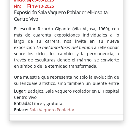
Fin:
19-10-2025
Exposición Sala Vaquero Poblador elHospital
Centro Vivo
El escultor Ricardo Gigante (Vila Viçosa, 1969), con
más de cuarenta exposiciones individuales a lo
largo de su carrera, nos invita en su nueva
exposición
La metamorfosis del tiempo
a reflexionar
sobre los ciclos, los cambios y la permanencia, a
través de esculturas donde el mármol se convierte
en símbolo de la eternidad transformada.
Una muestra que representa no solo la evolución de
su lenguaje artístico, sino también un puente entre
la tradición y la renovación, en la que el mármol del
Lugar:
Badajoz, Sala Vaquero Poblador en El Hospital
Alentejo sigue siendo protagonista y embajador de
Centro Vivo
su tierra natal.
Entrada:
Libre y gratuita
Enlace:
Sala Vaquero Poblador