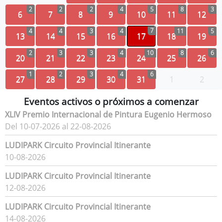
2
2
2
4
5
8
3
6
7
8
9
10
11
12
7
4
4
3
4
11
5
13
14
15
16
17
18
19
2
3
3
4
10
8
6
20
21
22
23
24
25
26
1
2
3
4
6
27
28
29
30
31
1
2
Eventos activos o próximos a comenzar
XLIV Premio Internacional de Pintura Eugenio Hermoso
Del 10-07-2026 al 22-08-2026
LUDIPARK Circuito Provincial Itinerante
10-08-2026
LUDIPARK Circuito Provincial Itinerante
12-08-2026
LUDIPARK Circuito Provincial Itinerante
14-08-2026