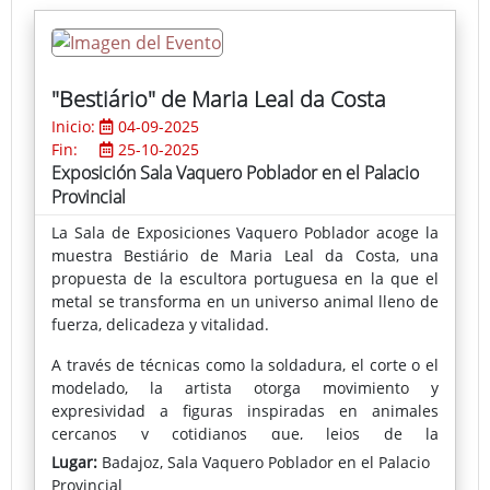
"Bestiário" de Maria Leal da Costa
Inicio:
04-09-2025
Fin:
25-10-2025
Exposición Sala Vaquero Poblador en el Palacio
Provincial
La Sala de Exposiciones Vaquero Poblador acoge la
muestra Bestiário de Maria Leal da Costa, una
propuesta de la escultora portuguesa en la que el
metal se transforma en un universo animal lleno de
fuerza, delicadeza y vitalidad.
A través de técnicas como la soldadura, el corte o el
modelado, la artista otorga movimiento y
expresividad a figuras inspiradas en animales
cercanos y cotidianos que, lejos de la
representación naturalista, emergen como
Lugar:
Badajoz, Sala Vaquero Poblador en el Palacio
auténticos protagonistas de un bestiario
Provincial