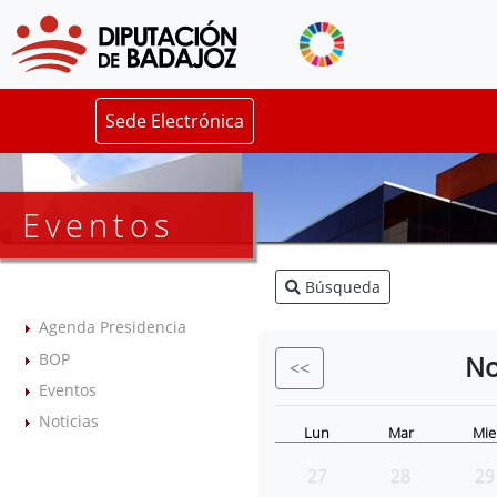
Sede Electrónica
Eventos
Búsqueda
Agenda Presidencia
BOP
No
<<
Eventos
Noticias
Lun
Mar
Mie
27
28
29