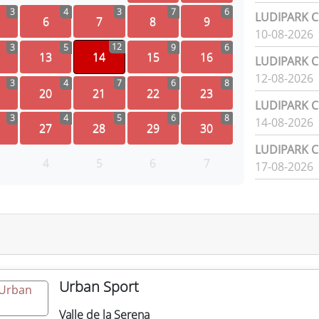
3
4
3
7
6
LUDIPARK Ci
6
7
8
9
10-08-2026
12
3
5
9
6
13
14
15
16
LUDIPARK Ci
12-08-2026
3
4
7
6
8
20
21
22
23
LUDIPARK Ci
3
4
5
6
8
14-08-2026
27
28
29
30
LUDIPARK Ci
4
5
6
7
17-08-2026
Urban Sport
Valle de la Serena