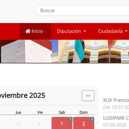
Inicio
Diputación
Ciudadanía
viembre
2025
>>
XLIV Premio
Del 10-07-2
Jue
Vie
Sab
Dom
LUDIPARK Ci
7
3
30
31
1
2
07-08-2026