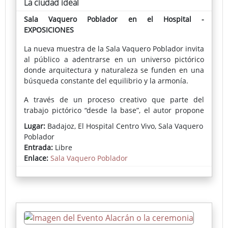
La ciudad ideal
Sala Vaquero Poblador en el Hospital -
EXPOSICIONES
La nueva muestra de la Sala Vaquero Poblador invita
al público a adentrarse en un universo pictórico
donde arquitectura y naturaleza se funden en una
búsqueda constante del equilibrio y la armonía.
A través de un proceso creativo que parte del
trabajo pictórico “desde la base”, el autor propone
un recorrido por una serie de obras que invitan a
Lugar:
Badajoz, El Hospital Centro Vivo, Sala Vaquero
descubrir una ciudad ideal, una utopía personal
Poblador
que se transforma con la mirada de cada
Entrada:
Libre
espectador.
Enlace:
Sala Vaquero Poblador
La exposición se presenta como una reflexión sobre
el espacio, la creación y la identidad, un diálogo
entre lo construido y lo natural que invita a
imaginar nuevas formas de habitar el mundo.