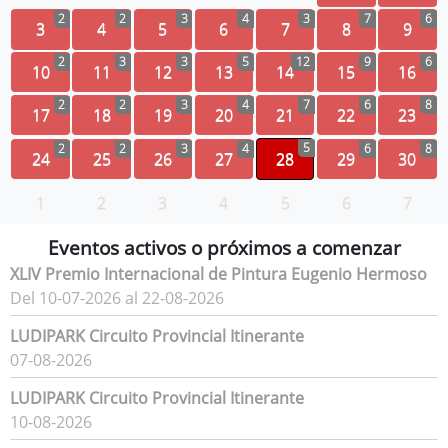
2
2
3
4
3
7
6
3
4
5
6
7
8
9
2
3
3
5
12
9
6
10
11
12
13
14
15
16
2
2
3
4
7
6
8
17
18
19
20
21
22
23
5
2
2
3
4
6
8
24
25
26
27
28
29
30
1
2
3
4
5
6
7
Eventos activos o próximos a comenzar
XLIV Premio Internacional de Pintura Eugenio Hermoso
Del 10-07-2026 al 22-08-2026
LUDIPARK Circuito Provincial Itinerante
07-08-2026
LUDIPARK Circuito Provincial Itinerante
10-08-2026