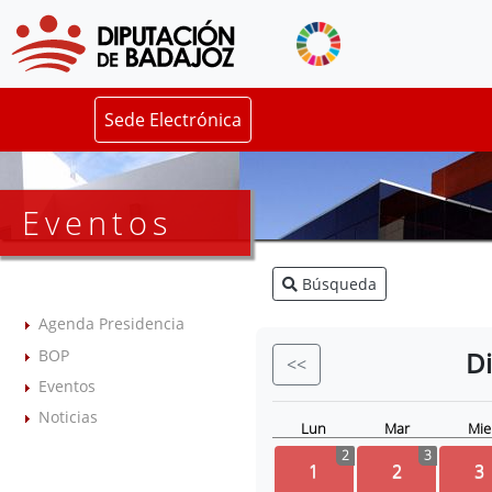
Sede Electrónica
Eventos
Búsqueda
Agenda Presidencia
BOP
D
<<
Eventos
Noticias
Lun
Mar
Mie
2
3
1
2
3