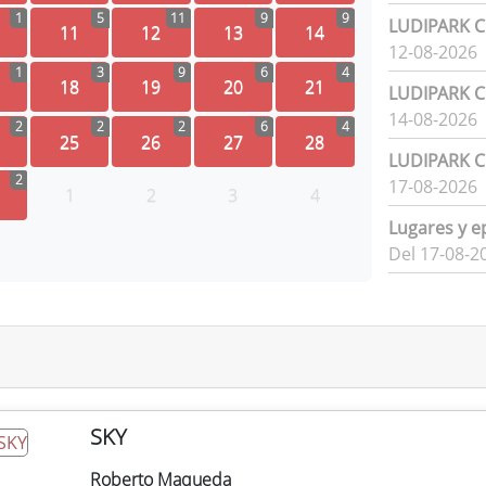
1
5
11
9
9
LUDIPARK Ci
11
12
13
14
12-08-2026
1
3
9
6
4
18
19
20
21
LUDIPARK Ci
14-08-2026
2
2
2
6
4
25
26
27
28
LUDIPARK Ci
2
17-08-2026
1
2
3
4
Lugares y e
Del 17-08-2
SKY
Roberto Maqueda