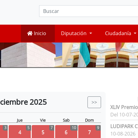
Inicio
Diputación
Ciudadanía
iciembre
2025
>>
XLIV Premio
Del 10-07-2
Jue
Vie
Sab
Dom
LUDIPARK Ci
3
5
7
10
9
4
5
6
7
10-08-2026