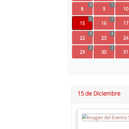
3
1
8
9
10
1
1
15
16
17
3
3
22
23
24
2
2
29
30
31
15 de Diciembre