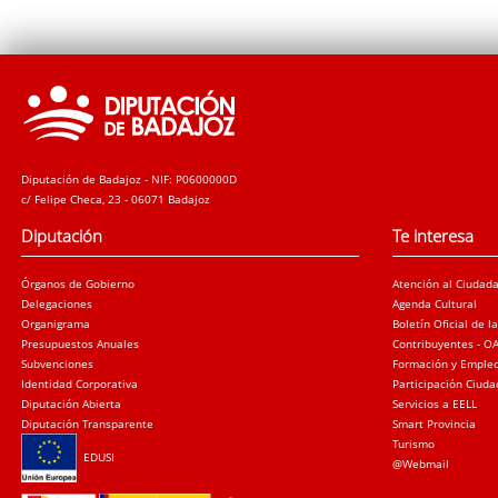
Diputación de Badajoz - NIF: P0600000D
c/ Felipe Checa, 23 - 06071 Badajoz
Diputación
Te interesa
Órganos de Gobierno
Atención al Ciudad
Delegaciones
Agenda Cultural
Organigrama
Boletín Oficial de l
Presupuestos Anuales
Contribuyentes - O
Subvenciones
Formación y Emple
Identidad Corporativa
Participación Ciud
Diputación Abierta
Servicios a EELL
Diputación Transparente
Smart Provincia
Turismo
EDUSI
@Webmail