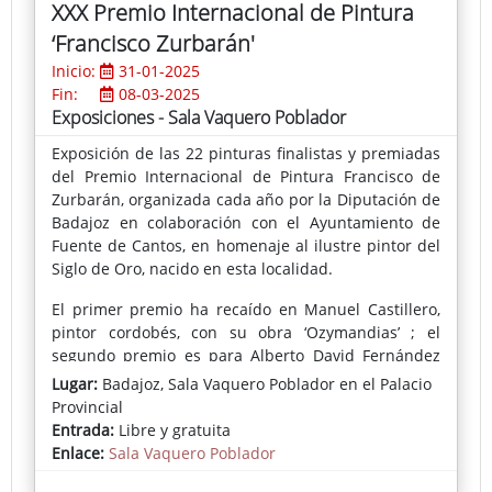
XXX Premio Internacional de Pintura
FA(Washington DC) , Knew Gallery (Washington DC),
‘Francisco Zurbarán'
Centro Nia´s (Washington DC), The Center Art
Fordham Gallery - Lincoln Center (Nueva York),
Inicio:
31-01-2025
Katzen Arts Center (Washington DC), Hunter College
Fin:
08-03-2025
Gallery (Nueva York) Artur Ramon Contemporani
Exposiciones - Sala Vaquero Poblador
(Barcelona), Galeria Alonso Vidal, (Barcelona),
Exposición de las 22 pinturas finalistas y premiadas
Holland Tunnel Gallery (Nueva York), Palau Robert
del Premio Internacional de Pintura Francisco de
(Barcelona), James West Fine Art (Londres), L´avant
Zurbarán, organizada cada año por la Diputación de
Musee (Paris) Galeria Fernando Magdalena (Vigo)
Badajoz en colaboración con el Ayuntamiento de
,Galeria Antonio de Barnola (Barcelona), Casa
Fuente de Cantos, en homenaje al ilustre pintor del
Golferichs (Barcelona), entre otras.
Siglo de Oro, nacido en esta localidad.
El primer premio ha recaído en Manuel Castillero,
pintor cordobés, con su obra ‘Ozymandias’ ; el
segundo premio es para Alberto David Fernández
por su ‘Paisaje humano (mujer hurdana)’; el tercero,
Lugar:
Badajoz, Sala Vaquero Poblador en el Palacio
Domingo Martínez con ‘Doppelgänger: Cronofobia’; y
Provincial
José Arnau Belén se ha alzado con el cuarto premio
Entrada:
Libre y gratuita
al presentar ‘Composición’.
Enlace:
Sala Vaquero Poblador
En cuanto al Premio del Jurado Popular, ha viajado