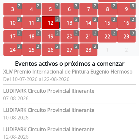
2
2
2
3
2
2
3
3
4
5
6
7
8
9
2
2
2
3
2
2
2
10
11
12
13
14
15
16
2
2
2
3
2
2
3
17
18
19
20
21
22
23
2
2
2
3
2
24
25
26
27
28
1
2
Eventos activos o próximos a comenzar
XLIV Premio Internacional de Pintura Eugenio Hermoso
Del 10-07-2026 al 22-08-2026
LUDIPARK Circuito Provincial Itinerante
07-08-2026
LUDIPARK Circuito Provincial Itinerante
10-08-2026
LUDIPARK Circuito Provincial Itinerante
12-08-2026