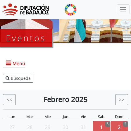
Menú
Eventos
Menú
Búsqueda
Agenda Presidencia
BOP
Febrero
2025
<<
>>
Eventos
Noticias
Lun
Mar
Mie
Jue
Vie
Sab
Dom
3
2
27
28
29
30
31
1
2