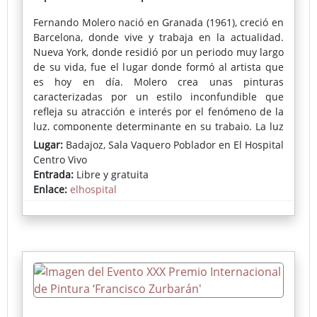
Fernando Molero
nació en Granada (1961), creció en
Barcelona, donde vive y trabaja en la actualidad.
Nueva York, donde residió por un periodo muy largo
de su vida, fue el lugar donde formó al artista que
es hoy en día. Molero crea unas pinturas
caracterizadas por un estilo inconfundible que
refleja su atracción e interés por el fenómeno de la
luz, componente determinante en su trabajo. La luz
domina la atmósfera de las obras y da el sello que
Lugar:
Badajoz, Sala Vaquero Poblador en El Hospital
marca la personalidad de su obra.
Centro Vivo
Entrada:
Libre y gratuita
El trabajo de Fernando Molero ha sido expuesto
Enlace:
elhospital
principalmente en numerosos contextos de galerías
e instituciones en Europa y EE.UU tales como:
Centro de Arte La Lonja del Pescado (Alicante) Stone
Step Gallery (Dublin), Juno Gallery (Nueva York),
Bruno Fachetti Gallery (Nueva York), Susan Elley Fine
Art (Nueva York), Dumbo Art Festival (Nueva York),
Land Mark Gallery (Tarrytown, NY), Studio Maria
Mossens (Bruselas), Associated American Artists
(Nueva York), Art Miami SEFA (Miami), Batista