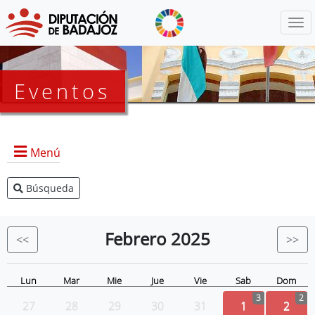
Menú
Eventos
Menú
Búsqueda
Agenda Presidencia
BOP
Febrero
2025
<<
>>
Eventos
Noticias
Lun
Mar
Mie
Jue
Vie
Sab
Dom
3
2
27
28
29
30
31
1
2