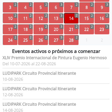
2
2
2
3
2
2
3
3
4
5
6
7
8
9
2
2
2
2
3
2
2
10
11
12
13
14
15
16
2
2
2
3
2
2
3
17
18
19
20
21
22
23
2
2
2
3
2
24
25
26
27
28
1
2
Eventos activos o próximos a comenzar
XLIV Premio Internacional de Pintura Eugenio Hermoso
Del 10-07-2026 al 22-08-2026
LUDIPARK Circuito Provincial Itinerante
10-08-2026
LUDIPARK Circuito Provincial Itinerante
12-08-2026
LUDIPARK Circuito Provincial Itinerante
14-08-2026