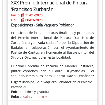
XXX Premio Internacional de Pintura
FA(Washington DC) , Knew Gallery (Washington DC),
‘Francisco Zurbarán'
Centro Nia´s (Washington DC), The Center Art
Fordham Gallery - Lincoln Center (Nueva York),
Inicio:
31-01-2025
Katzen Arts Center (Washington DC), Hunter College
Fin:
08-03-2025
Gallery (Nueva York) Artur Ramon Contemporani
Exposiciones - Sala Vaquero Poblador
(Barcelona), Galeria Alonso Vidal, (Barcelona),
Exposición de las 22 pinturas finalistas y premiadas
Holland Tunnel Gallery (Nueva York), Palau Robert
del Premio Internacional de Pintura Francisco de
(Barcelona), James West Fine Art (Londres), L´avant
Zurbarán, organizada cada año por la Diputación de
Musee (Paris) Galeria Fernando Magdalena (Vigo)
Badajoz en colaboración con el Ayuntamiento de
,Galeria Antonio de Barnola (Barcelona), Casa
Fuente de Cantos, en homenaje al ilustre pintor del
Golferichs (Barcelona), entre otras.
Siglo de Oro, nacido en esta localidad.
El primer premio ha recaído en Manuel Castillero,
pintor cordobés, con su obra ‘Ozymandias’ ; el
segundo premio es para Alberto David Fernández
por su ‘Paisaje humano (mujer hurdana)’; el tercero,
Lugar:
Badajoz, Sala Vaquero Poblador en el Palacio
Domingo Martínez con ‘Doppelgänger: Cronofobia’; y
Provincial
José Arnau Belén se ha alzado con el cuarto premio
Entrada:
Libre y gratuita
al presentar ‘Composición’.
Enlace:
Sala Vaquero Poblador
En cuanto al Premio del Jurado Popular, ha viajado