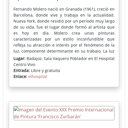
Fernando Molero
nació en Granada (1961), creció en
Barcelona, donde vive y trabaja en la actualidad.
Nueva York, donde residió por un periodo muy largo
de su vida, fue el lugar donde formó al artista que
es hoy en día. Molero crea unas pinturas
caracterizadas por un estilo inconfundible que
refleja su atracción e interés por el fenómeno de la
luz, componente determinante en su trabajo. La luz
domina la atmósfera de las obras y da el sello que
Lugar:
Badajoz, Sala Vaquero Poblador en El Hospital
marca la personalidad de su obra.
Centro Vivo
Entrada:
Libre y gratuita
El trabajo de Fernando Molero ha sido expuesto
Enlace:
elhospital
principalmente en numerosos contextos de galerías
e instituciones en Europa y EE.UU tales como:
Centro de Arte La Lonja del Pescado (Alicante) Stone
Step Gallery (Dublin), Juno Gallery (Nueva York),
Bruno Fachetti Gallery (Nueva York), Susan Elley Fine
Art (Nueva York), Dumbo Art Festival (Nueva York),
Land Mark Gallery (Tarrytown, NY), Studio Maria
Mossens (Bruselas), Associated American Artists
(Nueva York), Art Miami SEFA (Miami), Batista