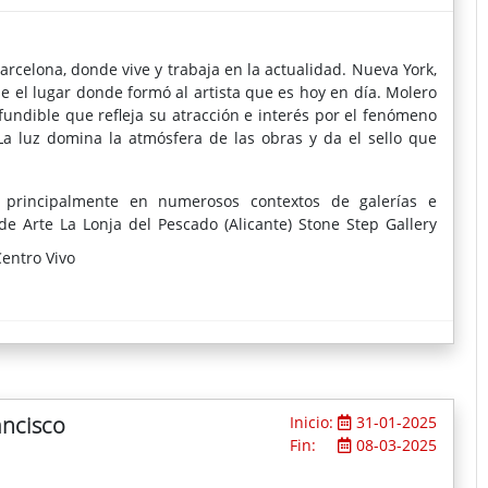
arcelona, donde vive y trabaja en la actualidad. Nueva York,
e el lugar donde formó al artista que es hoy en día. Molero
fundible que refleja su atracción e interés por el fenómeno
a luz domina la atmósfera de las obras y da el sello que
 principalmente en numerosos contextos de galerías e
de Arte La Lonja del Pescado (Alicante) Stone Step Gallery
llery (Nueva York), Susan Elley Fine Art (Nueva York), Dumbo
entro Vivo
ytown, NY), Studio Maria Mossens (Bruselas), Associated
, Batista FA(Washington DC) , Knew Gallery (Washington DC),
 Gallery - Lincoln Center (Nueva York), Katzen Arts Center
k) Artur Ramon Contemporani (Barcelona), Galeria Alonso
), Palau Robert (Barcelona), James West Fine Art (Londres), L
o) ,Galeria Antonio de Barnola (Barcelona), Casa Golferichs
ancisco
Inicio:
31-01-2025
Fin:
08-03-2025