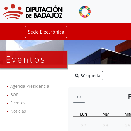
Sede Electrónica
Eventos
Búsqueda
Agenda Presidencia
BOP
<<
Eventos
Noticias
Lun
Mar
Mie
27
28
29