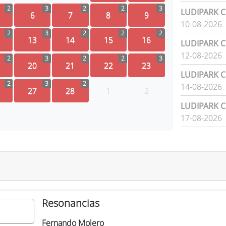
2
3
2
2
3
LUDIPARK Ci
6
7
8
9
10-08-2026
2
3
2
2
2
13
14
15
16
LUDIPARK Ci
12-08-2026
2
3
2
2
3
20
21
22
23
LUDIPARK Ci
2
3
2
14-08-2026
27
28
1
2
LUDIPARK Ci
17-08-2026
Resonancias
Fernando Molero