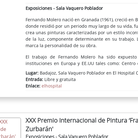
Exposiciones - Sala Vaquero Poblador
Fernando Molero
nació en Granada (1961), creció en B
donde residió por un periodo muy largo de su vida, fu
crea unas pinturas caracterizadas por un estilo incon
de la luz, componente determinante en su trabajo. L
marca la personalidad de su obra.
El trabajo de Fernando Molero ha sido expuesto
instituciones en Europa y EE.UU tales como: Centro 
(Dublin), Juno Gallery (Nueva York), Bruno Fachetti Ga
Lugar:
Badajoz, Sala Vaquero Poblador en El Hospital C
Art Festival (Nueva York), Land Mark Gallery (Tarr
Entrada:
Libre y gratuita
American Artists (Nueva York), Art Miami SEFA (Miami)
Enlace:
elhospital
Centro Nia´s (Washington DC), The Center Art Fordham
(Washington DC), Hunter College Gallery (Nueva Yor
Vidal, (Barcelona), Holland Tunnel Gallery (Nueva York
´avant Musee (Paris) Galeria Fernando Magdalena (Vig
(Barcelona), entre otras.
XXX Premio Internacional de Pintura ‘Fr
Zurbarán'
Exposiciones - Sala Vaquero Poblador