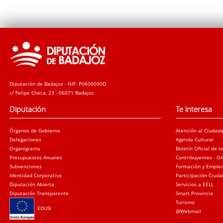
Diputación de Badajoz - NIF: P0600000D
c/ Felipe Checa, 23 - 06071 Badajoz
Diputación
Te interesa
Órganos de Gobierno
Atención al Ciudad
Delegaciones
Agenda Cultural
Organigrama
Boletín Oficial de l
Presupuestos Anuales
Contribuyentes - O
Subvenciones
Formación y Emple
Identidad Corporativa
Participación Ciud
Diputación Abierta
Servicios a EELL
Diputación Transparente
Smart Provincia
Turismo
EDUSI
@Webmail