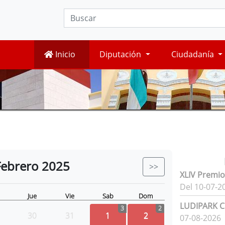
Inicio
Diputación
Ciudadanía
Febrero
2025
>>
XLIV Premio
Del 10-07-2
Jue
Vie
Sab
Dom
LUDIPARK Ci
3
2
30
31
1
2
07-08-2026