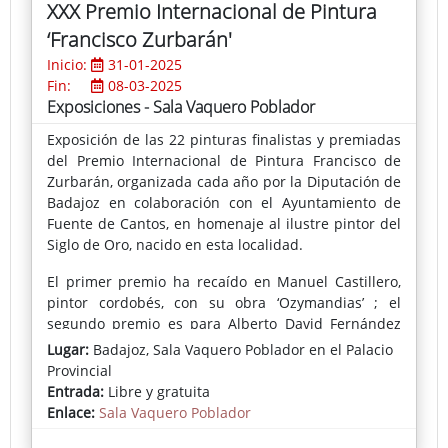
XXX Premio Internacional de Pintura
FA(Washington DC) , Knew Gallery (Washington DC),
‘Francisco Zurbarán'
Centro Nia´s (Washington DC), The Center Art
Fordham Gallery - Lincoln Center (Nueva York),
Inicio:
31-01-2025
Katzen Arts Center (Washington DC), Hunter College
Fin:
08-03-2025
Gallery (Nueva York) Artur Ramon Contemporani
Exposiciones - Sala Vaquero Poblador
(Barcelona), Galeria Alonso Vidal, (Barcelona),
Exposición de las 22 pinturas finalistas y premiadas
Holland Tunnel Gallery (Nueva York), Palau Robert
del Premio Internacional de Pintura Francisco de
(Barcelona), James West Fine Art (Londres), L´avant
Zurbarán, organizada cada año por la Diputación de
Musee (Paris) Galeria Fernando Magdalena (Vigo)
Badajoz en colaboración con el Ayuntamiento de
,Galeria Antonio de Barnola (Barcelona), Casa
Fuente de Cantos, en homenaje al ilustre pintor del
Golferichs (Barcelona), entre otras.
Siglo de Oro, nacido en esta localidad.
El primer premio ha recaído en Manuel Castillero,
pintor cordobés, con su obra ‘Ozymandias’ ; el
segundo premio es para Alberto David Fernández
por su ‘Paisaje humano (mujer hurdana)’; el tercero,
Lugar:
Badajoz, Sala Vaquero Poblador en el Palacio
Domingo Martínez con ‘Doppelgänger: Cronofobia’; y
Provincial
José Arnau Belén se ha alzado con el cuarto premio
Entrada:
Libre y gratuita
al presentar ‘Composición’.
Enlace:
Sala Vaquero Poblador
En cuanto al Premio del Jurado Popular, ha viajado