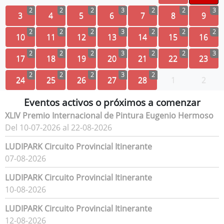
2
2
2
3
2
2
3
3
4
5
6
7
8
9
2
2
2
3
2
2
2
10
11
12
13
14
15
16
2
2
2
3
2
2
3
17
18
19
20
21
22
23
2
2
2
3
2
24
25
26
27
28
1
2
Eventos activos o próximos a comenzar
XLIV Premio Internacional de Pintura Eugenio Hermoso
Del 10-07-2026 al 22-08-2026
LUDIPARK Circuito Provincial Itinerante
07-08-2026
LUDIPARK Circuito Provincial Itinerante
10-08-2026
LUDIPARK Circuito Provincial Itinerante
12-08-2026