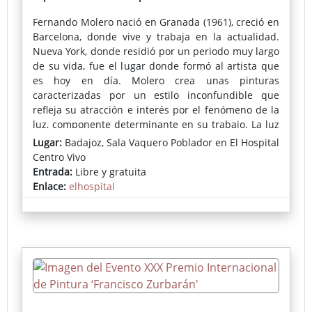
Fernando Molero
nació en Granada (1961), creció en
Barcelona, donde vive y trabaja en la actualidad.
Nueva York, donde residió por un periodo muy largo
de su vida, fue el lugar donde formó al artista que
es hoy en día. Molero crea unas pinturas
caracterizadas por un estilo inconfundible que
refleja su atracción e interés por el fenómeno de la
luz, componente determinante en su trabajo. La luz
domina la atmósfera de las obras y da el sello que
Lugar:
Badajoz, Sala Vaquero Poblador en El Hospital
marca la personalidad de su obra.
Centro Vivo
Entrada:
Libre y gratuita
El trabajo de Fernando Molero ha sido expuesto
Enlace:
elhospital
principalmente en numerosos contextos de galerías
e instituciones en Europa y EE.UU tales como:
Centro de Arte La Lonja del Pescado (Alicante) Stone
Step Gallery (Dublin), Juno Gallery (Nueva York),
Bruno Fachetti Gallery (Nueva York), Susan Elley Fine
Art (Nueva York), Dumbo Art Festival (Nueva York),
Land Mark Gallery (Tarrytown, NY), Studio Maria
Mossens (Bruselas), Associated American Artists
(Nueva York), Art Miami SEFA (Miami), Batista