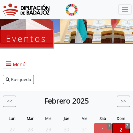
Menú
Eventos
Menú
Búsqueda
Agenda Presidencia
BOP
Febrero
2025
<<
>>
Eventos
Noticias
Lun
Mar
Mie
Jue
Vie
Sab
Dom
2
3
27
28
29
30
31
1
2