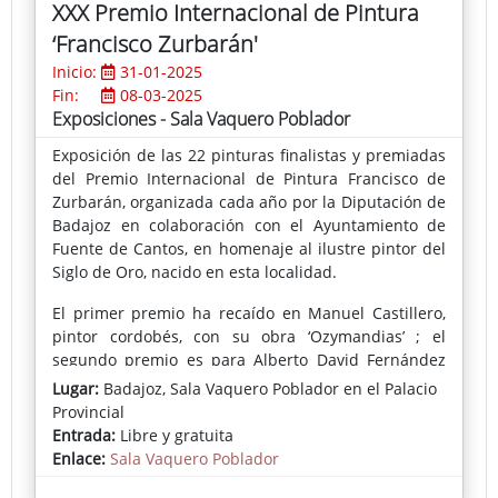
XXX Premio Internacional de Pintura
FA(Washington DC) , Knew Gallery (Washington DC),
‘Francisco Zurbarán'
Centro Nia´s (Washington DC), The Center Art
Fordham Gallery - Lincoln Center (Nueva York),
Inicio:
31-01-2025
Katzen Arts Center (Washington DC), Hunter College
Fin:
08-03-2025
Gallery (Nueva York) Artur Ramon Contemporani
Exposiciones - Sala Vaquero Poblador
(Barcelona), Galeria Alonso Vidal, (Barcelona),
Exposición de las 22 pinturas finalistas y premiadas
Holland Tunnel Gallery (Nueva York), Palau Robert
del Premio Internacional de Pintura Francisco de
(Barcelona), James West Fine Art (Londres), L´avant
Zurbarán, organizada cada año por la Diputación de
Musee (Paris) Galeria Fernando Magdalena (Vigo)
Badajoz en colaboración con el Ayuntamiento de
,Galeria Antonio de Barnola (Barcelona), Casa
Fuente de Cantos, en homenaje al ilustre pintor del
Golferichs (Barcelona), entre otras.
Siglo de Oro, nacido en esta localidad.
El primer premio ha recaído en Manuel Castillero,
pintor cordobés, con su obra ‘Ozymandias’ ; el
segundo premio es para Alberto David Fernández
por su ‘Paisaje humano (mujer hurdana)’; el tercero,
Lugar:
Badajoz, Sala Vaquero Poblador en el Palacio
Domingo Martínez con ‘Doppelgänger: Cronofobia’; y
Provincial
José Arnau Belén se ha alzado con el cuarto premio
Entrada:
Libre y gratuita
al presentar ‘Composición’.
Enlace:
Sala Vaquero Poblador
En cuanto al Premio del Jurado Popular, ha viajado