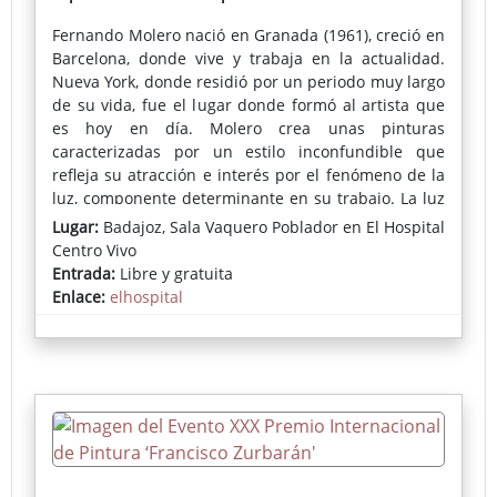
Fernando Molero
nació en Granada (1961), creció en
Barcelona, donde vive y trabaja en la actualidad.
Nueva York, donde residió por un periodo muy largo
de su vida, fue el lugar donde formó al artista que
es hoy en día. Molero crea unas pinturas
caracterizadas por un estilo inconfundible que
refleja su atracción e interés por el fenómeno de la
luz, componente determinante en su trabajo. La luz
domina la atmósfera de las obras y da el sello que
Lugar:
Badajoz, Sala Vaquero Poblador en El Hospital
marca la personalidad de su obra.
Centro Vivo
Entrada:
Libre y gratuita
El trabajo de Fernando Molero ha sido expuesto
Enlace:
elhospital
principalmente en numerosos contextos de galerías
e instituciones en Europa y EE.UU tales como:
Centro de Arte La Lonja del Pescado (Alicante) Stone
Step Gallery (Dublin), Juno Gallery (Nueva York),
Bruno Fachetti Gallery (Nueva York), Susan Elley Fine
Art (Nueva York), Dumbo Art Festival (Nueva York),
Land Mark Gallery (Tarrytown, NY), Studio Maria
Mossens (Bruselas), Associated American Artists
(Nueva York), Art Miami SEFA (Miami), Batista