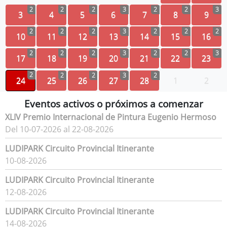
2
2
2
3
2
2
3
3
4
5
6
7
8
9
2
2
2
3
2
2
2
10
11
12
13
14
15
16
2
2
2
3
2
2
3
17
18
19
20
21
22
23
2
2
2
3
2
24
25
26
27
28
1
2
Eventos activos o próximos a comenzar
XLIV Premio Internacional de Pintura Eugenio Hermoso
Del 10-07-2026 al 22-08-2026
LUDIPARK Circuito Provincial Itinerante
10-08-2026
LUDIPARK Circuito Provincial Itinerante
12-08-2026
LUDIPARK Circuito Provincial Itinerante
14-08-2026