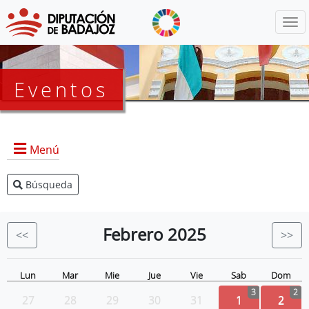
Menú
Eventos
Menú
Búsqueda
Agenda Presidencia
BOP
Febrero
2025
<<
>>
Eventos
Noticias
Lun
Mar
Mie
Jue
Vie
Sab
Dom
3
2
27
28
29
30
31
1
2