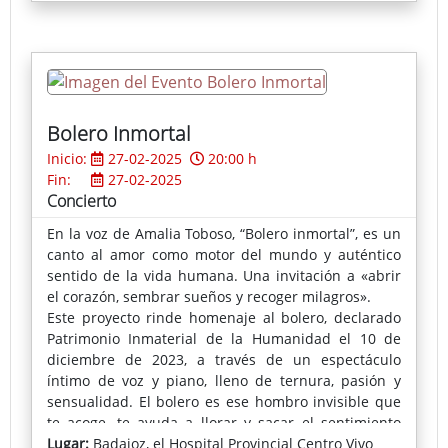
hasta Burgos donde reside Guillermo Sedano, autor
de Intenso invierno.
Bolero Inmortal
Inicio:
27-02-2025
20:00 h
Fin:
27-02-2025
Concierto
En la voz de Amalia Toboso, “Bolero inmortal”, es un
canto al amor como motor del mundo y auténtico
sentido de la vida humana. Una invitación a «abrir
el corazón, sembrar sueños y recoger milagros».
Este proyecto rinde homenaje al bolero, declarado
Patrimonio Inmaterial de la Humanidad el 10 de
diciembre de 2023, a través de un espectáculo
íntimo de voz y piano, lleno de ternura, pasión y
sensualidad. El bolero es ese hombro invisible que
te acoge, te ayuda a llorar y sacar el sentimiento
más profundo que tenemos dentro.
Lugar:
Badajoz, el Hospital Provincial Centro Vivo