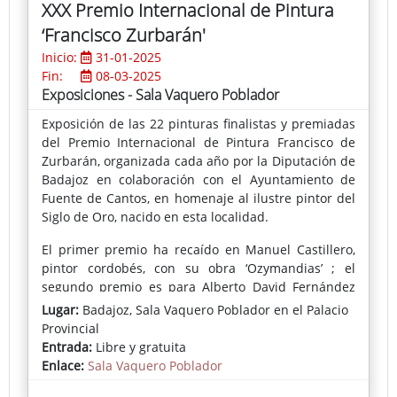
XXX Premio Internacional de Pintura
FA(Washington DC) , Knew Gallery (Washington DC),
‘Francisco Zurbarán'
Centro Nia´s (Washington DC), The Center Art
Fordham Gallery - Lincoln Center (Nueva York),
Inicio:
31-01-2025
Katzen Arts Center (Washington DC), Hunter College
Fin:
08-03-2025
Gallery (Nueva York) Artur Ramon Contemporani
Exposiciones - Sala Vaquero Poblador
(Barcelona), Galeria Alonso Vidal, (Barcelona),
Exposición de las 22 pinturas finalistas y premiadas
Holland Tunnel Gallery (Nueva York), Palau Robert
del Premio Internacional de Pintura Francisco de
(Barcelona), James West Fine Art (Londres), L´avant
Zurbarán, organizada cada año por la Diputación de
Musee (Paris) Galeria Fernando Magdalena (Vigo)
Badajoz en colaboración con el Ayuntamiento de
,Galeria Antonio de Barnola (Barcelona), Casa
Fuente de Cantos, en homenaje al ilustre pintor del
Golferichs (Barcelona), entre otras.
Siglo de Oro, nacido en esta localidad.
El primer premio ha recaído en Manuel Castillero,
pintor cordobés, con su obra ‘Ozymandias’ ; el
segundo premio es para Alberto David Fernández
por su ‘Paisaje humano (mujer hurdana)’; el tercero,
Lugar:
Badajoz, Sala Vaquero Poblador en el Palacio
Domingo Martínez con ‘Doppelgänger: Cronofobia’; y
Provincial
José Arnau Belén se ha alzado con el cuarto premio
Entrada:
Libre y gratuita
al presentar ‘Composición’.
Enlace:
Sala Vaquero Poblador
En cuanto al Premio del Jurado Popular, ha viajado