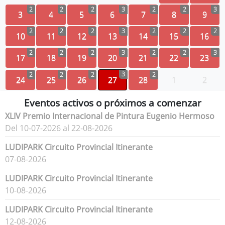
2
2
2
3
2
2
3
3
4
5
6
7
8
9
2
2
2
3
2
2
2
10
11
12
13
14
15
16
2
2
2
3
2
2
3
17
18
19
20
21
22
23
3
2
2
2
2
24
25
26
27
28
1
2
Eventos activos o próximos a comenzar
XLIV Premio Internacional de Pintura Eugenio Hermoso
Del 10-07-2026 al 22-08-2026
LUDIPARK Circuito Provincial Itinerante
07-08-2026
LUDIPARK Circuito Provincial Itinerante
10-08-2026
LUDIPARK Circuito Provincial Itinerante
12-08-2026