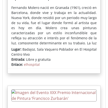
Fernando Molero
nació en Granada (1961), creció en
Barcelona, donde vive y trabaja en la actualidad.
Nueva York, donde residió por un periodo muy largo
de su vida, fue el lugar donde formó al artista que
es hoy en día. Molero crea unas pinturas
caracterizadas por un estilo inconfundible que
refleja su atracción e interés por el fenómeno de la
luz, componente determinante en su trabajo. La luz
domina la atmósfera de las obras y da el sello que
Lugar:
Badajoz, Sala Vaquero Poblador en El Hospital
marca la personalidad de su obra.
Centro Vivo
Entrada:
Libre y gratuita
El trabajo de Fernando Molero ha sido expuesto
Enlace:
elhospital
principalmente en numerosos contextos de galerías
e instituciones en Europa y EE.UU tales como:
Centro de Arte La Lonja del Pescado (Alicante) Stone
Step Gallery (Dublin), Juno Gallery (Nueva York),
Bruno Fachetti Gallery (Nueva York), Susan Elley Fine
Art (Nueva York), Dumbo Art Festival (Nueva York),
Land Mark Gallery (Tarrytown, NY), Studio Maria
Mossens (Bruselas), Associated American Artists
(Nueva York), Art Miami SEFA (Miami), Batista