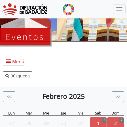
Menú
Eventos
Menú
Búsqueda
Agenda Presidencia
BOP
Febrero
2025
<<
>>
Eventos
Noticias
Lun
Mar
Mie
Jue
Vie
Sab
Dom
3
2
27
28
29
30
31
1
2