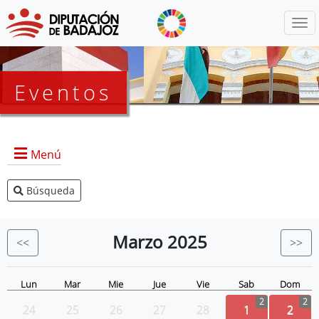
Menú
Eventos
Menú
Búsqueda
Agenda Presidencia
BOP
Marzo
2025
<<
>>
Eventos
Noticias
Lun
Mar
Mie
Jue
Vie
Sab
Dom
2
2
24
25
26
27
28
1
2