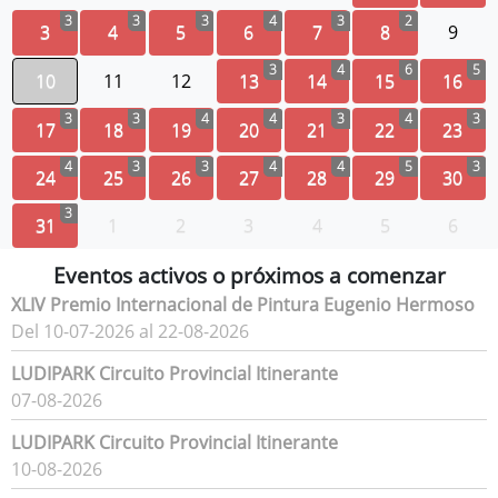
3
3
3
4
3
2
3
4
5
6
7
8
9
3
4
6
5
10
11
12
13
14
15
16
3
3
4
4
3
4
3
17
18
19
20
21
22
23
4
3
3
4
4
5
3
24
25
26
27
28
29
30
3
31
1
2
3
4
5
6
Eventos activos o próximos a comenzar
XLIV Premio Internacional de Pintura Eugenio Hermoso
Del 10-07-2026 al 22-08-2026
LUDIPARK Circuito Provincial Itinerante
07-08-2026
LUDIPARK Circuito Provincial Itinerante
10-08-2026