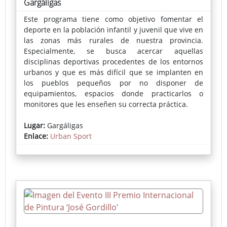
Gargáligas
Este programa tiene como objetivo fomentar el
deporte en la población infantil y juvenil que vive en
las zonas más rurales de nuestra provincia.
Especialmente, se busca acercar aquellas
disciplinas deportivas procedentes de los entornos
urbanos y que es más difícil que se implanten en
los pueblos pequeños por no disponer de
equipamientos, espacios donde practicarlos o
monitores que les enseñen su correcta práctica.
En cada localidad se instala una pista deportiva
Lugar:
Gargáligas
portátil donde se puede practicar skate, voleibol,
Enlace:
Urban Sport
fútbol-sala, bádminton, baloncesto o parkour,
actividades muy demandadas por los más jóvenes.
La inscripción pueden realizarse a través del
Ayuntamiento o en la propia pista el día del evento.