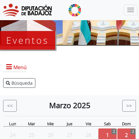
Menú
Eventos
Menú
Búsqueda
Agenda Presidencia
BOP
Marzo
2025
<<
>>
Eventos
Noticias
Lun
Mar
Mie
Jue
Vie
Sab
Dom
2
2
24
25
26
27
28
1
2