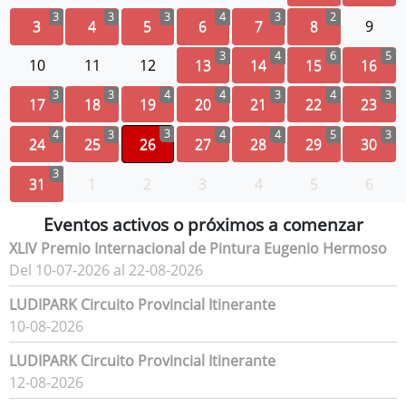
3
3
3
4
3
2
3
4
5
6
7
8
9
3
4
6
5
10
11
12
13
14
15
16
3
3
4
4
3
4
3
17
18
19
20
21
22
23
3
4
3
4
4
5
3
24
25
26
27
28
29
30
3
31
1
2
3
4
5
6
Eventos activos o próximos a comenzar
XLIV Premio Internacional de Pintura Eugenio Hermoso
Del 10-07-2026 al 22-08-2026
LUDIPARK Circuito Provincial Itinerante
10-08-2026
LUDIPARK Circuito Provincial Itinerante
12-08-2026