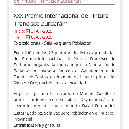
Mossens (Bruselas), Associated American Artists
(Nueva York), Art Miami SEFA (Miami), Batista
XXX Premio Internacional de Pintura
FA(Washington DC) , Knew Gallery (Washington DC),
‘Francisco Zurbarán'
Centro Nia´s (Washington DC), The Center Art
Fordham Gallery - Lincoln Center (Nueva York),
Inicio:
31-01-2025
Katzen Arts Center (Washington DC), Hunter College
Fin:
08-03-2025
Gallery (Nueva York) Artur Ramon Contemporani
Exposiciones - Sala Vaquero Poblador
(Barcelona), Galeria Alonso Vidal, (Barcelona),
Exposición de las 22 pinturas finalistas y premiadas
Holland Tunnel Gallery (Nueva York), Palau Robert
del Premio Internacional de Pintura Francisco de
(Barcelona), James West Fine Art (Londres), L´avant
Zurbarán, organizada cada año por la Diputación de
Musee (Paris) Galeria Fernando Magdalena (Vigo)
Badajoz en colaboración con el Ayuntamiento de
,Galeria Antonio de Barnola (Barcelona), Casa
Fuente de Cantos, en homenaje al ilustre pintor del
Golferichs (Barcelona), entre otras.
Siglo de Oro, nacido en esta localidad.
El primer premio ha recaído en Manuel Castillero,
pintor cordobés, con su obra ‘Ozymandias’ ; el
segundo premio es para Alberto David Fernández
por su ‘Paisaje humano (mujer hurdana)’; el tercero,
Lugar:
Badajoz, Sala Vaquero Poblador en el Palacio
Domingo Martínez con ‘Doppelgänger: Cronofobia’; y
Provincial
José Arnau Belén se ha alzado con el cuarto premio
Entrada:
Libre y gratuita