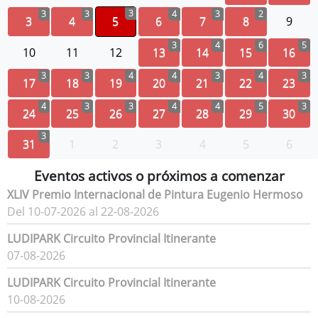
3
3
3
4
3
2
3
4
5
6
7
8
9
3
4
6
5
10
11
12
13
14
15
16
3
3
4
4
3
4
3
17
18
19
20
21
22
23
4
3
3
4
4
5
3
24
25
26
27
28
29
30
3
31
1
2
3
4
5
6
Eventos activos o próximos a comenzar
XLIV Premio Internacional de Pintura Eugenio Hermoso
Del 10-07-2026 al 22-08-2026
LUDIPARK Circuito Provincial Itinerante
07-08-2026
LUDIPARK Circuito Provincial Itinerante
10-08-2026