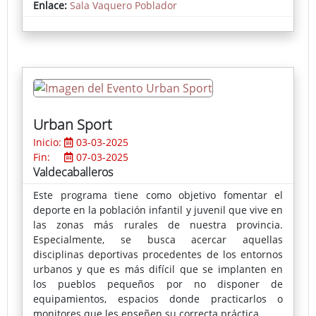
al presentar ‘Composición’.
Enlace:
Sala Vaquero Poblador
En cuanto al Premio del Jurado Popular, ha viajado
hasta Burgos donde reside Guillermo Sedano, autor
de Intenso invierno.
Urban Sport
Inicio:
03-03-2025
Fin:
07-03-2025
Valdecaballeros
Este programa tiene como objetivo fomentar el
deporte en la población infantil y juvenil que vive en
las zonas más rurales de nuestra provincia.
Especialmente, se busca acercar aquellas
disciplinas deportivas procedentes de los entornos
urbanos y que es más difícil que se implanten en
los pueblos pequeños por no disponer de
equipamientos, espacios donde practicarlos o
monitores que les enseñen su correcta práctica.