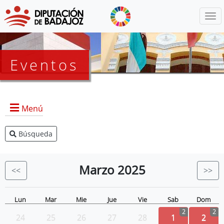
Menú
Eventos
Menú
Búsqueda
Agenda Presidencia
BOP
Marzo
2025
<<
>>
Eventos
Noticias
Lun
Mar
Mie
Jue
Vie
Sab
Dom
2
2
24
25
26
27
28
1
2