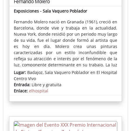
Fernando Molero
Exposiciones - Sala Vaquero Poblador
Fernando Molero
nació en Granada (1961), creció en
Barcelona, donde vive y trabaja en la actualidad.
Nueva York, donde residió por un periodo muy largo
de su vida, fue el lugar donde formó al artista que
es hoy en día. Molero crea unas pinturas
caracterizadas por un estilo inconfundible que
refleja su atracción e interés por el fenómeno de la
luz, componente determinante en su trabajo. La luz
domina la atmósfera de las obras y da el sello que
Lugar:
Badajoz, Sala Vaquero Poblador en El Hospital
marca la personalidad de su obra.
Centro Vivo
Entrada:
Libre y gratuita
El trabajo de Fernando Molero ha sido expuesto
Enlace:
elhospital
principalmente en numerosos contextos de galerías
e instituciones en Europa y EE.UU tales como:
Centro de Arte La Lonja del Pescado (Alicante) Stone
Step Gallery (Dublin), Juno Gallery (Nueva York),
Bruno Fachetti Gallery (Nueva York), Susan Elley Fine
Art (Nueva York), Dumbo Art Festival (Nueva York),
Land Mark Gallery (Tarrytown, NY), Studio Maria