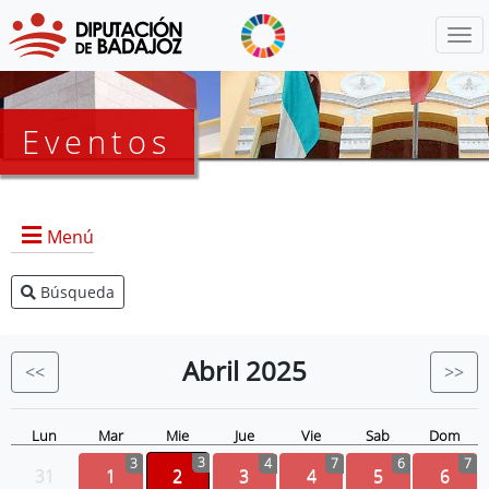
Menú
Eventos
Menú
Búsqueda
Agenda Presidencia
BOP
Abril
2025
<<
>>
Eventos
Noticias
Lun
Mar
Mie
Jue
Vie
Sab
Dom
3
3
4
7
6
7
31
1
2
3
4
5
6