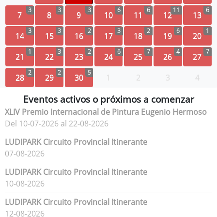
3
3
3
6
6
11
6
7
8
9
10
11
12
13
3
3
2
3
2
6
1
14
15
16
17
18
19
20
1
3
2
6
7
4
7
21
22
23
24
25
26
27
2
2
5
28
29
30
1
2
3
4
Eventos activos o próximos a comenzar
XLIV Premio Internacional de Pintura Eugenio Hermoso
Del 10-07-2026 al 22-08-2026
LUDIPARK Circuito Provincial Itinerante
07-08-2026
LUDIPARK Circuito Provincial Itinerante
10-08-2026
LUDIPARK Circuito Provincial Itinerante
12-08-2026