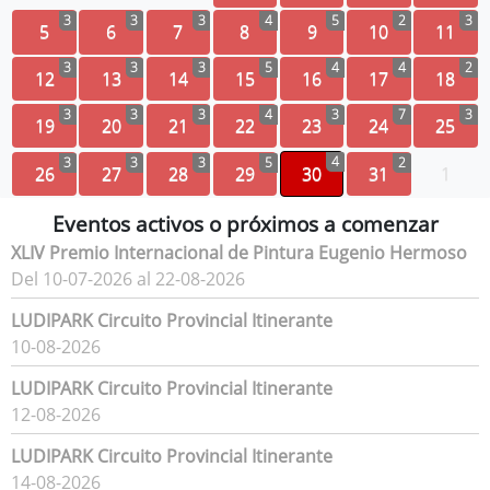
3
3
3
4
5
2
3
5
6
7
8
9
10
11
3
3
3
5
4
4
2
12
13
14
15
16
17
18
3
3
3
4
3
7
3
19
20
21
22
23
24
25
4
3
3
3
5
2
26
27
28
29
30
31
1
Eventos activos o próximos a comenzar
XLIV Premio Internacional de Pintura Eugenio Hermoso
Del 10-07-2026 al 22-08-2026
LUDIPARK Circuito Provincial Itinerante
10-08-2026
LUDIPARK Circuito Provincial Itinerante
12-08-2026
LUDIPARK Circuito Provincial Itinerante
14-08-2026