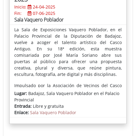
Inicio:
24-04-2025
Fin:
07-06-2025
Sala Vaquero Poblador
La Sala de Exposiciones Vaquero Poblador, en el
Palacio Provincial de la Diputación de Badajoz,
vuelve a acoger el talento artístico del Casco
Antiguo. En su 18ª edición, esta muestra
comisariada por José María Soriano abre sus
puertas al público para ofrecer una propuesta
creativa, plural y diversa, que reúne pintura,
escultura, fotografía, arte digital y más disciplinas.
Impulsado por la Asociación de Vecinos del Casco
Antiguo, este proyecto se ha consolidado como un
Lugar:
Badajoz, Sala Vaquero Poblador en el Palacio
referente cultural imprescindible en la ciudad.
Provincial
Entrada:
Libre y gratuita
Enlace:
Sala Vaquero Poblador