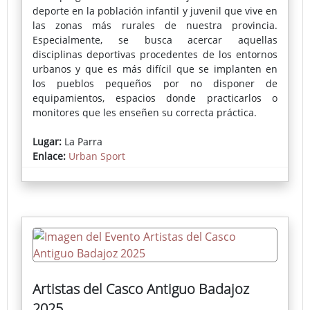
deporte en la población infantil y juvenil que vive en
las zonas más rurales de nuestra provincia.
Especialmente, se busca acercar aquellas
disciplinas deportivas procedentes de los entornos
urbanos y que es más difícil que se implanten en
los pueblos pequeños por no disponer de
equipamientos, espacios donde practicarlos o
monitores que les enseñen su correcta práctica.
En cada localidad se instala una pista deportiva
Lugar:
La Parra
portátil donde se puede practicar skate, voleibol,
Enlace:
Urban Sport
fútbol-sala, bádminton, baloncesto o parkour,
actividades muy demandadas por los más jóvenes.
La inscripción pueden realizarse a través del
Ayuntamiento o en la propia pista el día del evento.
Artistas del Casco Antiguo Badajoz
2025