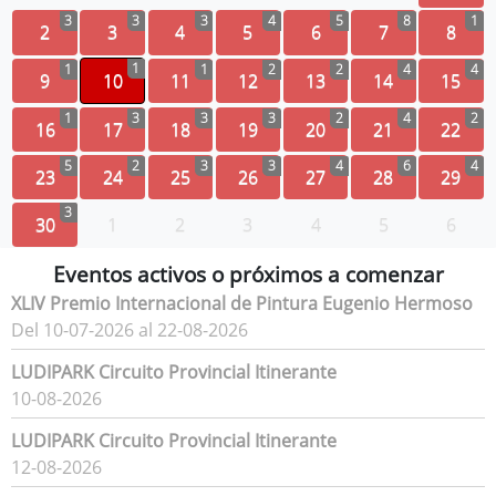
3
3
3
4
5
8
1
2
3
4
5
6
7
8
1
1
1
2
2
4
4
9
10
11
12
13
14
15
1
3
3
3
2
4
2
16
17
18
19
20
21
22
5
2
3
3
4
6
4
23
24
25
26
27
28
29
3
30
1
2
3
4
5
6
Eventos activos o próximos a comenzar
XLIV Premio Internacional de Pintura Eugenio Hermoso
Del 10-07-2026 al 22-08-2026
LUDIPARK Circuito Provincial Itinerante
10-08-2026
LUDIPARK Circuito Provincial Itinerante
12-08-2026