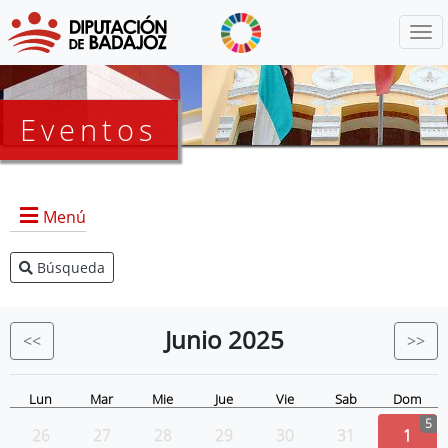
Menú
Eventos
Menú
Búsqueda
Agenda Presidencia
BOP
Junio
2025
<<
>>
Eventos
Noticias
Lun
Mar
Mie
Jue
Vie
Sab
Dom
5
26
27
28
29
30
31
1