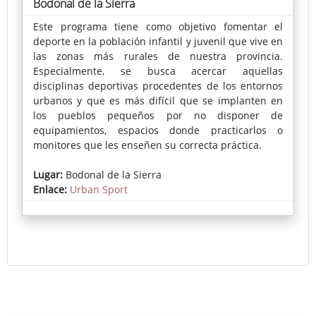
Bodonal de la Sierra
Este programa tiene como objetivo fomentar el
deporte en la población infantil y juvenil que vive en
las zonas más rurales de nuestra provincia.
Especialmente, se busca acercar aquellas
disciplinas deportivas procedentes de los entornos
urbanos y que es más difícil que se implanten en
los pueblos pequeños por no disponer de
equipamientos, espacios donde practicarlos o
monitores que les enseñen su correcta práctica.
En cada localidad se instala una pista deportiva
Lugar:
Bodonal de la Sierra
portátil donde se puede practicar skate, voleibol,
Enlace:
Urban Sport
fútbol-sala, bádminton, baloncesto o parkour,
actividades muy demandadas por los más jóvenes.
La inscripción pueden realizarse a través del
Ayuntamiento o en la propia pista el día del evento.